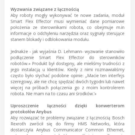
Wyzwania związane z łącznością
Aby roboty mogły wykonywać te nowe zadania, moduł
Smart Flex Effector musi wymieniać dane pomiarowe
położenia ze sterownikami robota, co obejmuje m.in
informacje o odchyleniu narzędzia oraz sygnały sterujące
stanem blokady i odblokowania modułu.
Jednakże - jak wyjaśnia D. Lehmann- wyzwanie stanowiło
podłączenie Smart Flex Effector do sterowników
robotów.» Produkt był dostępny, ale mieliśmy trudności z
jego instalacją u klientów. Kiedy z nimi rozmawialiśmy
często było słychać podobne opinie: „Macie ten interfejs
szeregowy, ale nie chcę spędzać dwóch tygodni lub nawet
więcej na próbach połączenia go z moim kontrolerem
robota. Nie mam na to czasu ani środków.’»
Uproszczenie łączności dzięki konwerterom
protokołów Anybus
Aby rozwiązać te problemy związane z łącznością Bosch
Rexroth zwrócił się do firmy HMS Networks, która
dostarczyła Anybus Communicator Common Ethernet,