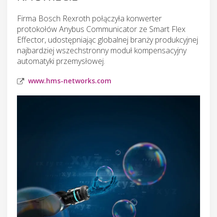
Firma Bosch Rexroth połączyła konwerter
protokołów Anybus Communicator ze Smart Flex
Effector, udostępniając globalnej branży produkcyjnej
najbardziej wszechstronny moduł kompensacyjny
automatyki przemysłowej.
www.hms-networks.com