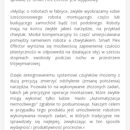
»Myśląc o robotach w fabryce, zwykle wyobrażamy sobie
sześcioosiowego robota montującego części lub
budującego samochód bądź coś podobnego. Roboty
mają na końcu zwykle jakieś narzędzie, na przykład
chwytak. Moduł kompensacyjny to część umiejscawiana
pomiędzy ramieniem robota a chwytakiem. Smart Flex
Effector wyróżnia się możliwością zapewnienia czułości
(elastyczności w odpowiedzi na działające siły) w sześciu
stopniach swobody podczas ruchu w przestrzeni
trójwymiarowej.
Dzięki zintegrowanemu systemowi czujników możemy z
dużą precyzją zmierzyć odchylenie (zmianę położenia)
narzędzia. Pozwala to na wykonywanie złożonych zadań,
takich jak precyzyjne operacje montażowe, które zwykle
mogą wykonać tylko ludzie. Hasło „Automatyzacja
niemożliwego” zgrabnie to podsumowuje. Naszym celem
w przypadku tego produktu jest umożliwienie robotom
wykonywania nowych zadań, w których tradycyjnie nie
sprawdzały się najlepiej, zwiększając w ten sposób
wydajność i produktywność procesów.»