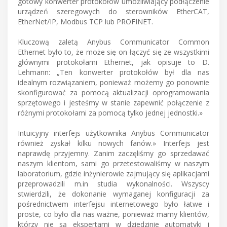
gotowy konwerter protokołów umożliwiający podłączenie
urządzeń szeregowych do sterowników EtherCAT,
EtherNet/IP, Modbus TCP lub PROFINET.
Kluczową zaletą Anybus Communicator Common
Ethernet było to, że może się on łączyć się ze wszystkimi
głównymi protokołami Ethernet, jak opisuje to D.
Lehmann: „Ten konwerter protokołów był dla nas
idealnym rozwiązaniem, ponieważ możemy go ponownie
skonfigurować za pomocą aktualizacji oprogramowania
sprzętowego i jesteśmy w stanie zapewnić połączenie z
różnymi protokołami za pomocą tylko jednej jednostki.»
Intuicyjny interfejs użytkownika Anybus Communicator
również zyskał kilku nowych fanów.» Interfejs jest
naprawdę przyjemny. Zanim zaczęliśmy go sprzedawać
naszym klientom, sami go przetestowaliśmy w naszym
laboratorium, gdzie inżynierowie zajmujący się aplikacjami
przeprowadzili m.in studia wykonalności. Wszyscy
stwierdzili, że dokonanie wymaganej konfiguracji za
pośrednictwem interfejsu internetowego było łatwe i
proste, co było dla nas ważne, ponieważ mamy klientów,
którzy nie są ekspertami w dziedzinie automatyki i