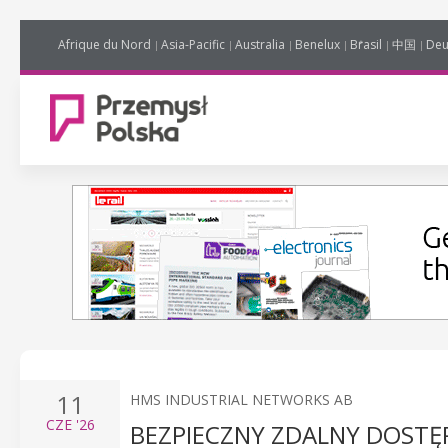
Afrique du Nord
Asia-Pacific
Australia
Benelux
Brasil
中国
Deu
11
HMS INDUSTRIAL NETWORKS AB
CZE
'26
BEZPIECZNY ZDALNY DOST