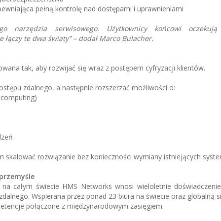
ewniająca pełną kontrolę nad dostępami i uprawnieniami
go narzędzia serwisowego. Użytkownicy końcowi oczekują 
 łączy te dwa światy” – dodał Marco Bulacher.
ana tak, aby rozwijać się wraz z postępem cyfryzacji klientów.
stępu zdalnego, a następnie rozszerzać możliwości o:
 computing)
dzeń
 skalować rozwiązanie bez konieczności wymiany istniejących syst
 przemyśle
a całym świecie HMS Networks wnosi wieloletnie doświadczenie
dalnego. Wspierana przez ponad 23 biura na świecie oraz globalną s
petencje połączone z międzynarodowym zasięgiem.