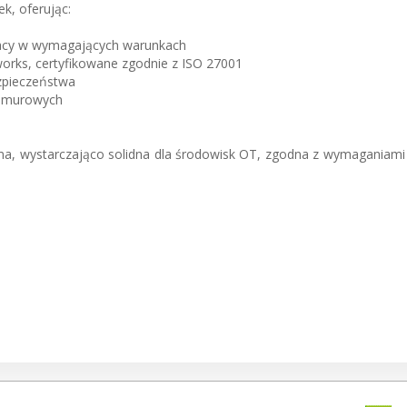
k, oferując:
pracy w wymagających warunkach
rks, certyfikowane zgodnie z ISO 27001
ezpieczeństwa
chmurowych
rma, wystarczająco solidna dla środowisk OT, zgodna z wymaganiami