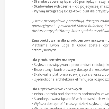
•
Standaryzowaną łączność
pomiędzy maszynami
•
Skalowalne wdrożenie
– od pojedynczej maszy
•
Płynną integrację Edge-to-Cloud
dla przyszły
„Firmy przemysłowe potrzebują dostępu zdalne
operacyjnych” – powiedział Marco Bulacher, S
dostarczamy platformę, która spełnia oczekiwan
Zaprojektowana dla producentów maszyn – 
Platforma Ewon Edge & Cloud została opr
przemysłowych.
Dla producentów maszyn
• Szybsze rozwiązywanie problemów i redukcja 
• Bezpieczny i kontrolowany dostęp dla zespoł
• Skalowalna platforma rozwijająca się wraz z 
• Ujednolicona architektura eliminująca rozprosz
Dla użytkowników końcowych
• Pełna kontrola nad dostępem podmiotów zewn
• Standaryzowana łączność w środowiskach wie
• Wyższa dostępność maszyn dzięki szybszej dia
• Wsparcie zgodności z nowoczesnymi ramami c