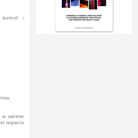
kontroli i
emów.
 w zakresie
ieć wsparcia