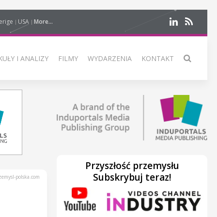
erige
USA
More...
UŁY I ANALIZY
FILMY
WYDARZENIA
KONTAKT
Przyszłość przemysłu
Subskrybuj teraz!
emysl-polska.com