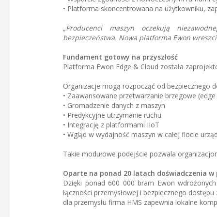
• Platforma skoncentrowana na użytkowniku, zap
„Producenci maszyn oczekują niezawodne
bezpieczeństwa. Nowa platforma Ewon wreszcie
Fundament gotowy na przyszłość
Platforma Ewon Edge & Cloud została zaprojektow
Organizacje mogą rozpocząć od bezpiecznego do
• Zaawansowane przetwarzanie brzegowe (edge
• Gromadzenie danych z maszyn
• Predykcyjne utrzymanie ruchu
• Integrację z platformami IIoT
• Wgląd w wydajność maszyn w całej flocie urzą
Takie modułowe podejście pozwala organizacjom
Oparte na ponad 20 latach doświadczenia w
Dzięki ponad 600 000 bram Ewon wdrożonych n
łączności przemysłowej i bezpiecznego dostępu z
dla przemysłu firma HMS zapewnia lokalne kom