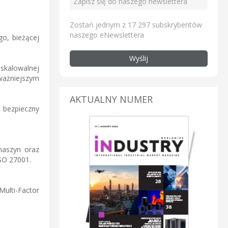
Zostań jednym z 17 297 subskrybentów
naszego eNewslettera
o, bieżącej
Wyślij
skalowalnej
ważniejszym
AKTUALNY NUMER
 bezpieczny
maszyn oraz
SO 27001.
ulti-Factor