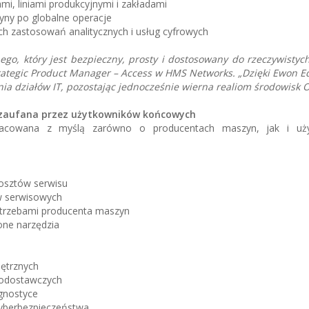
, liniami produkcyjnymi i zakładami
ny po globalne operacje
ch zastosowań analitycznych i usług cyfrowych
go, który jest bezpieczny, prosty i dostosowany do rzeczywisty
trategic Product Manager – Access w HMS Networks. „Dzięki Ewon E
ia działów IT, pozostając jednocześnie wierna realiom środowisk O
zaufana przez użytkowników końcowych
acowana z myślą zarówno o producentach maszyn, jak i uży
kosztów serwisu
ów serwisowych
potrzebami producenta maszyn
one narzędzia
ętrznych
lodostawczych
gnostyce
yberbezpieczeństwa