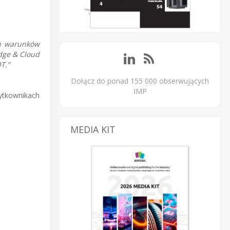
ch warunków
dge & Cloud
T.”
Dołącz do ponad 155 000 obserwujących
IMP
tkownikach
MEDIA KIT