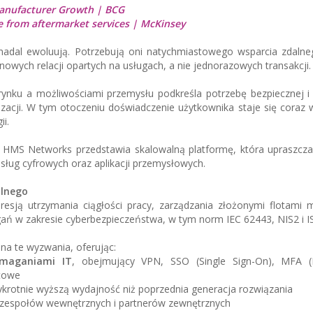
Manufacturer Growth | BCG
e from aftermarket services | McKinsey
adal ewoluują. Potrzebują oni natychmiastowego wsparcia zdalneg
wych relacji opartych na usługach, a nie jednorazowych transakcji.
ynku a możliwościami przemysłu podkreśla potrzebę bezpiecznej i 
acji. W tym otoczeniu doświadczenie użytkownika staje się coraz 
i.
 HMS Networks przedstawia skalowalną platformę, która upraszcza
usług cyfrowych oraz aplikacji przemysłowych.
alnego
resją utrzymania ciągłości pracy, zarządzania złożonymi flotami 
gań w zakresie cyberbezpieczeństwa, w tym norm IEC 62443, NIS2 i I
a te wyzwania, oferując:
ymaganiami IT
, obejmujący VPN, SSO (Single Sign-On), MFA (M
ytowe
krotnie wyższą wydajność niż poprzednia generacja rozwiązania
 zespołów wewnętrznych i partnerów zewnętrznych