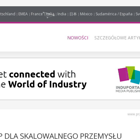
tschland
EMEA
France
Italia
India
日本
México
Sudamérica / España
Sv
NOWOŚCI
SZCZEGÓŁOWE ARTYK
www.prz
ĘP DLA SKALOWALNEGO PRZEMYSŁU