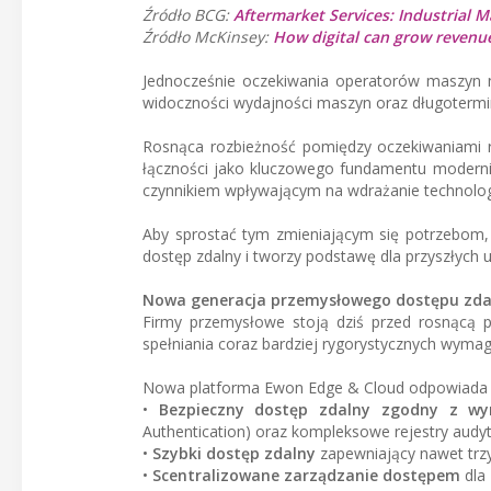
Źródło BCG:
Aftermarket Services: Industrial 
Źródło McKinsey:
How digital can grow revenu
Jednocześnie oczekiwania operatorów maszyn n
widoczności wydajności maszyn oraz długotermino
Rosnąca rozbieżność pomiędzy oczekiwaniami r
łączności jako kluczowego fundamentu moderniz
czynnikiem wpływającym na wdrażanie technologi
Aby sprostać tym zmieniającym się potrzebom,
dostęp zdalny i tworzy podstawę dla przyszłych 
Nowa generacja przemysłowego dostępu zd
Firmy przemysłowe stoją dziś przed rosnącą p
spełniania coraz bardziej rygorystycznych wyma
Nowa platforma Ewon Edge & Cloud odpowiada n
•
Bezpieczny dostęp zdalny zgodny z w
Authentication) oraz kompleksowe rejestry aud
•
Szybki dostęp zdalny
zapewniający nawet trzy
•
Scentralizowane zarządzanie dostępem
dla