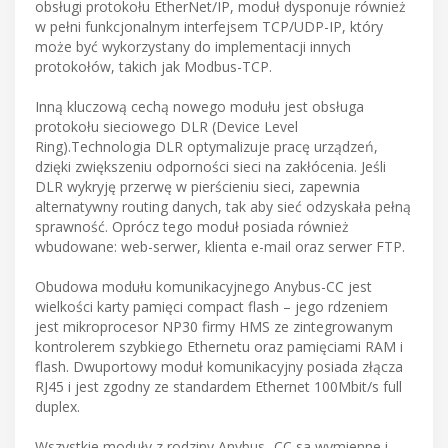
obsługi protokołu EtherNet/IP, moduł dysponuje również
w pełni funkcjonalnym interfejsem TCP/UDP-IP, który
może być wykorzystany do implementacji innych
protokołów, takich jak Modbus-TCP.
Inną kluczową cechą nowego modułu jest obsługa
protokołu sieciowego DLR (Device Level
Ring).Technologia DLR optymalizuje pracę urządzeń,
dzięki zwiększeniu odporności sieci na zakłócenia. Jeśli
DLR wykryję przerwę w pierścieniu sieci, zapewnia
alternatywny routing danych, tak aby sieć odzyskała pełną
sprawność. Oprócz tego moduł posiada również
wbudowane: web-serwer, klienta e-mail oraz serwer FTP.
Obudowa modułu komunikacyjnego Anybus-CC jest
wielkości karty pamięci compact flash – jego rdzeniem
jest mikroprocesor NP30 firmy HMS ze zintegrowanym
kontrolerem szybkiego Ethernetu oraz pamięciami RAM i
flash. Dwuportowy moduł komunikacyjny posiada złącza
RJ45 i jest zgodny ze standardem Ethernet 100Mbit/s full
duplex.
Wszystkie moduły z rodziny Anybus -CC sa wymienne i