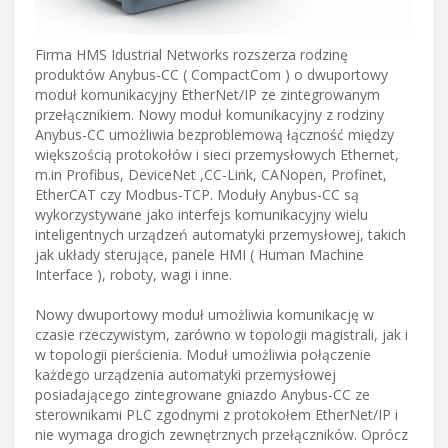
Firma HMS Idustrial Networks rozszerza rodzinę
produktów Anybus-CC ( CompactCom ) o dwuportowy
moduł komunikacyjny EtherNet/IP ze zintegrowanym
przełącznikiem. Nowy moduł komunikacyjny z rodziny
Anybus-CC umożliwia bezproblemową łączność między
większością protokołów i sieci przemysłowych Ethernet,
m.in Profibus, DeviceNet ,CC-Link, CANopen, Profinet,
EtherCAT czy Modbus-TCP. Moduły Anybus-CC są
wykorzystywane jako interfejs komunikacyjny wielu
inteligentnych urządzeń automatyki przemysłowej, takich
jak układy sterujące, panele HMI ( Human Machine
Interface ), roboty, wagi i inne.
Nowy dwuportowy moduł umożliwia komunikację w
czasie rzeczywistym, zarówno w topologii magistrali, jak i
w topologii pierścienia. Moduł umożliwia połączenie
każdego urządzenia automatyki przemysłowej
posiadającego zintegrowane gniazdo Anybus-CC ze
sterownikami PLC zgodnymi z protokołem EtherNet/IP i
nie wymaga drogich zewnętrznych przełączników. Oprócz