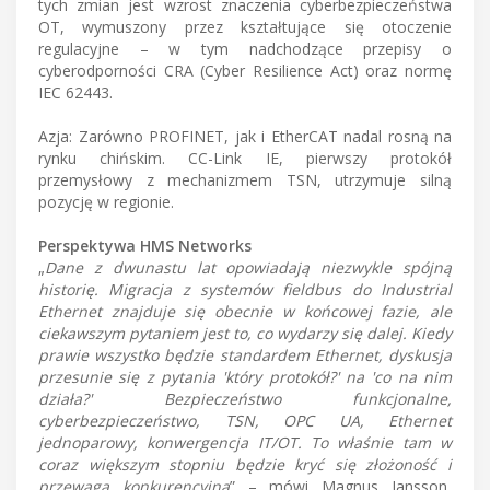
tych zmian jest wzrost znaczenia cyberbezpieczeństwa
OT, wymuszony przez kształtujące się otoczenie
regulacyjne – w tym nadchodzące przepisy o
cyberodporności CRA (Cyber Resilience Act) oraz normę
IEC 62443.
Azja: Zarówno PROFINET, jak i EtherCAT nadal rosną na
rynku chińskim. CC-Link IE, pierwszy protokół
przemysłowy z mechanizmem TSN, utrzymuje silną
pozycję w regionie.
Perspektywa HMS Networks
„
Dane z dwunastu lat opowiadają niezwykle spójną
historię. Migracja z systemów fieldbus do Industrial
Ethernet znajduje się obecnie w końcowej fazie, ale
ciekawszym pytaniem jest to, co wydarzy się dalej. Kiedy
prawie wszystko będzie standardem Ethernet, dyskusja
przesunie się z pytania 'który protokół?' na 'co na nim
działa?' Bezpieczeństwo funkcjonalne,
cyberbezpieczeństwo, TSN, OPC UA, Ethernet
jednoparowy, konwergencja IT/OT. To właśnie tam w
coraz większym stopniu będzie kryć się złożoność i
przewaga konkurencyjna
” – mówi Magnus Jansson,