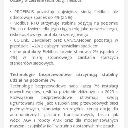
Udziały w zakresie technologii Fieldbus:
• PROFIBUS pozostaje największą siecią fieldbus, ale
odnotowuje spadek do 4% (z 5%)
• Modbus RTU utrzymuje stabilną pozycję na poziomie
3%, co odzwierciedla jego ciągłą rolę jako uniwersalnego,
niskokosztowego protokołu szeregowego
• CC-Link, DeviceNet oraz CAN/CANopen pozostają w
przedziale 1–2% z dalszym niewielkim spadkiem
• Inne protokoły Fieldbus łącznie stanowią 2% (spadek z
4%) w miarę stopniowego zanikania starszych
standardów sieciowych.
Technologie bezprzewodowe utrzymują stabilny
udział na poziomie 7%
Technologie bezprzewodowe nadal łączą 7% instalacji
nowych węzłów, czyli na poziomie zbliżonym do 2025 r.
Rozwiązania bezprzewodowe utrzymują swoją
ugruntowaną rolę jako uzupełnienie przewodowych sieci
przemysłowych, stanowiąc szczególnie cenną opcję dla
autonomicznych platform transportowych, takich jak
wózki AGV i roboty AMR oraz dla modernizowanych
maszyn i czujników IIoT w trudno dostępnych miejscach.