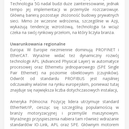
Technologia 5G nadal budzi duże zainteresowanie, jednak
tempo jej implementacji w przemyśle rozczarowuje.
Główną barierą pozostaje złożoność budowy prywatnych
sieci. Mimo że wczesne wdrożenia, szczególnie w Azji,
wykazują tendencję wzrostową, technologia ta wciąż
czeka na swój rynkowy przełom, na który liczyła branża.
Uwarunkowania regionalne
Europa: W Europie niezmiennie dominują PROFINET i
EtherCAT. Wyraźnie widać też dynamiczny rozwój
technologii APL (Advanced Physical Layer) w automatyce
procesowej oraz Ethernetu jednoparowego (SPE Single
Pair Ethernet) na poziomie obiektowym (czujników).
Odwrót od standardu PROFIBUS jest najsilniej
odczuwalny właśnie na rynku europejskim, ponieważ tutaj
znajduje się największa liczba dotychczasowych instalacji,
Ameryka Północna: Pozycję lidera utrzymuje standard
EtherNet/IP, ciesząc się szczególną popularnością w
branży motoryzacyjnej i przemyśle maszynowym.
Wyraźnego przyspieszenia nabiera tam również wdrażanie
standardów IO-Link, APL oraz SPE. Głównym motorem