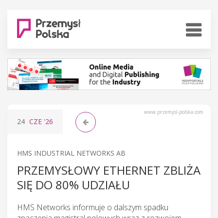
www.przemysl-polska.com
24
CZE
'26
HMS INDUSTRIAL NETWORKS AB
PRZEMYSŁOWY ETHERNET ZBLIŻA
SIĘ DO 80% UDZIAŁU
HMS Networks informuje o dalszym spadku
znaczenia magistral polowych wraz z rozwojem