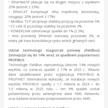
• EtherNet/IP plasuje się na drugim miejscu z wynikiem
25% (wzrost z 23%)
• EtherCAT kontynuuje silną trajektorię wzrostową,
osiągając 20% (wzrost z 17%)
• Modbus TCP utrzymuje stabilną pozycję na poziomie 5%
• CC-Link IE pozostaje stabilny na poziomie 3%
• POWERLINK odnotowuje spadek do 1% (z 3%)
• Inne protokoły Ethernet stanowią pozostałe 2%, w
miarę jak trwa konsolidacja rynku wokół głównych sieci
Udział technologii magistrali polowej (fieldbus)
zmniejszył się do 14% wraz ze spadkiem popularności
PROFIBUS
Technologie Fieldbus reprezentują obecnie 14% nowych
węzłów, co oznacza spadek z 17% w 2025 r.. Własne
dane opublikowane przez organizację PROFIBUS &
PROFINET International wykazały, że instalacje nowych
węzłów PROFIBUS spadły z 1,1 miliona w 2024 r. do
1,0 miliona w 2025 roku – ten 9% spadek został
potwierdzony przez wewnętrzne dane HMS Networks
oraz badanie branżowe przeprowadzone przez HMS.