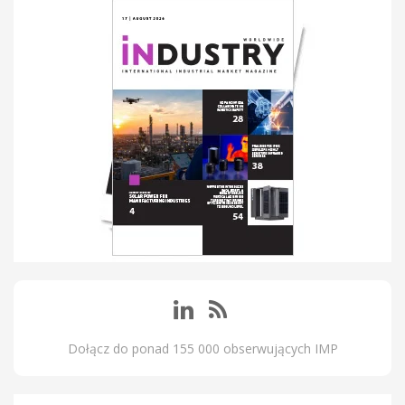
Dołącz do ponad 155 000 obserwujących IMP