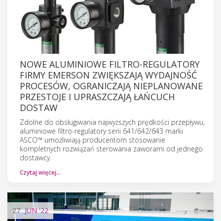
NOWE ALUMINIOWE FILTRO-REGULATORY
FIRMY EMERSON ZWIĘKSZAJĄ WYDAJNOŚĆ
PROCESÓW, OGRANICZAJĄ NIEPLANOWANE
PRZESTOJE I UPRASZCZAJĄ ŁAŃCUCH
DOSTAW
Zdolne do obsługiwania najwyższych prędkości przepływu,
aluminiowe filtro-regulatory serii 641/642/643 marki
ASCO™ umożliwiają producentom stosowanie
kompletnych rozwiązań sterowania zaworami od jednego
dostawcy.
Czytaj więcej…
27
JUN
'22