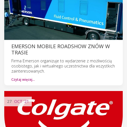
EMERSON MOBILE ROADSHOW ZNÓW W
TRASIE
Firma Emerson organizuje to wydarzenie z możliwością
osobistego, jak i wirtualnego uczestnictwa dla wszystkich
zainteresowanych.
Czytaj więcej…
27
OCT
'21