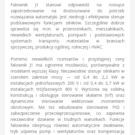
Falownik J1 stanowi odpowiedź na rosnące
zapotrzebowanie na dostosowane do potrzeb
rozwiązania automatyki. Jest niedrogi i efektywnie steruje
podstawowymi funkcjami silników. Szczególnie dobrze
sprawdza się m.in. w przenośnikach, mieszalnikach,
niewielkich wentylatorach, pompach i podstawowych
systemach transportu materiałów w branżach
spożywczej, produkcji ogólnej, rolniczej i HVAC.
Pomimo niewielkich rozmiarów i przystępnej ceny
falownik J1 ma ogromne możliwości, porównywalne z
modelami wyższej klasy. Niezawodnie steruje silnikami w
szerokim zakresie mocy — od 0,4 do 2,2 kW w
instalacjach jednofazowych 200 V i od 0,4 do 3,7 kW w
instalacjach trójfazowych 400 V. Wyróżnia się solidną
konstrukcją i obsługuje sterowanie skalarne (V/f) oraz
dynamiczne sterowanie wektorowe momentem
obrotowym. Ma też wbudowane sterowanie PID i
zabezpieczenie przeciwprzeciążeniowe, co zapewnia
niezawodne działanie w trudnych warunkach. Funkcje
falownika obejmują również automatyczne zwalnianie,
tryb uśpienia pomp i wentylatorów oraz kompensację