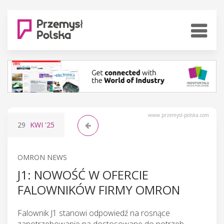
www.przemysl-polska.com
29
KWI
'25
OMRON NEWS
J1: NOWOŚĆ W OFERCIE
FALOWNIKÓW FIRMY OMRON
Falownik J1 stanowi odpowiedź na rosnące
zapotrzebowanie na dostosowane do potrzeb