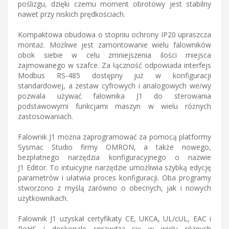
poślizgu, dzięki czemu moment obrotowy jest stabilny
nawet przy niskich prędkościach.
Kompaktowa obudowa o stopniu ochrony IP20 upraszcza
montaż. Możliwe jest zamontowanie wielu falowników
obok siebie w celu zmniejszenia ilości miejsca
zajmowanego w szafce. Za łączność odpowiada interfejs
Modbus RS-485 dostępny już w konfiguracji
standardowej, a zestaw cyfrowych i analogowych we/wy
pozwala używać falownika J1 do sterowania
podstawowymi funkcjami maszyn w wielu różnych
zastosowaniach.
Falownik J1 można zaprogramować za pomocą platformy
Sysmac Studio firmy OMRON, a także nowego,
bezpłatnego narzędzia konfiguracyjnego o nazwie
J1 Editor. To intuicyjne narzędzie umożliwia szybką edycję
parametrów i ułatwia proces konfiguracji. Oba programy
stworzono z myślą zarówno o obecnych, jak i nowych
użytkownikach.
Falownik J1 uzyskał certyfikaty CE, UKCA, UL/cUL, EAC i
RoHS i doskonale sprawdza się w wielu różnych