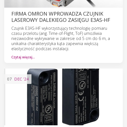
FIRMA OMRON WPROWADZA CZUJNIK
LASEROWY DALEKIEGO ZASIĘGU E3AS-HF
Czujnik E3AS-HF wykorzystujący technologię pomiaru
czasu przelotu (ang. Time-of-Flight, ToF) umożliwia
niezawodne wykrywanie w zakresie od 5 cm do 6 m, a
unikalna charakterystyka kąta zapewnia większą
elastyczność podczas instalacji.
Czytaj więcej…
07
DEC
'24