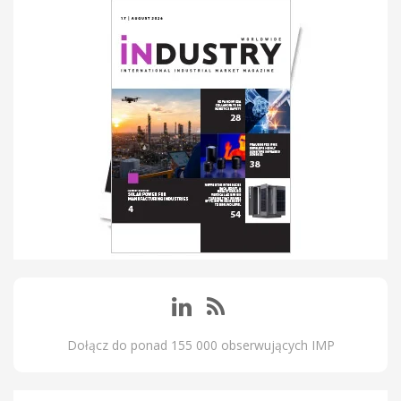
Dołącz do ponad 155 000 obserwujących IMP