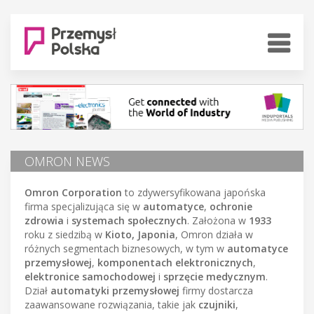
OMRON NEWS
Omron Corporation
to zdywersyfikowana japońska
firma specjalizująca się w
automatyce
,
ochronie
zdrowia
i
systemach społecznych
. Założona w
1933
roku z siedzibą w
Kioto, Japonia
, Omron działa w
różnych segmentach biznesowych, w tym w
automatyce
przemysłowej
,
komponentach elektronicznych
,
elektronice samochodowej
i
sprzęcie medycznym
.
Dział
automatyki przemysłowej
firmy dostarcza
zaawansowane rozwiązania, takie jak
czujniki
,