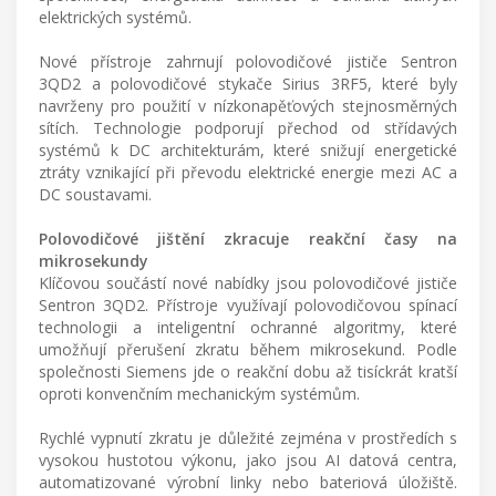
elektrických systémů.
Nové přístroje zahrnují polovodičové jističe Sentron
3QD2 a polovodičové stykače Sirius 3RF5, které byly
navrženy pro použití v nízkonapěťových stejnosměrných
sítích. Technologie podporují přechod od střídavých
systémů k DC architekturám, které snižují energetické
ztráty vznikající při převodu elektrické energie mezi AC a
DC soustavami.
Polovodičové jištění zkracuje reakční časy na
mikrosekundy
Klíčovou součástí nové nabídky jsou polovodičové jističe
Sentron 3QD2. Přístroje využívají polovodičovou spínací
technologii a inteligentní ochranné algoritmy, které
umožňují přerušení zkratu během mikrosekund. Podle
společnosti Siemens jde o reakční dobu až tisíckrát kratší
oproti konvenčním mechanickým systémům.
Rychlé vypnutí zkratu je důležité zejména v prostředích s
vysokou hustotou výkonu, jako jsou AI datová centra,
automatizované výrobní linky nebo bateriová úložiště.