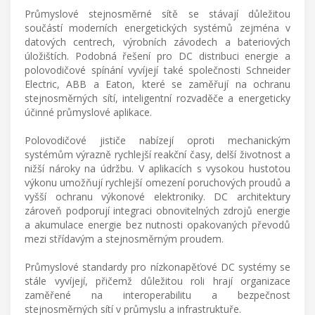
Průmyslové stejnosměrné sítě se stávají důležitou
součástí moderních energetických systémů zejména v
datových centrech, výrobních závodech a bateriových
úložištích. Podobná řešení pro DC distribuci energie a
polovodičové spínání vyvíjejí také společnosti Schneider
Electric, ABB a Eaton, které se zaměřují na ochranu
stejnosměrných sítí, inteligentní rozvaděče a energeticky
účinné průmyslové aplikace.
Polovodičové jističe nabízejí oproti mechanickým
systémům výrazně rychlejší reakční časy, delší životnost a
nižší nároky na údržbu. V aplikacích s vysokou hustotou
výkonu umožňují rychlejší omezení poruchových proudů a
vyšší ochranu výkonové elektroniky. DC architektury
zároveň podporují integraci obnovitelných zdrojů energie
a akumulace energie bez nutnosti opakovaných převodů
mezi střídavým a stejnosměrným proudem.
Průmyslové standardy pro nízkonapěťové DC systémy se
stále vyvíjejí, přičemž důležitou roli hrají organizace
zaměřené na interoperabilitu a bezpečnost
stejnosměrných sítí v průmyslu a infrastruktuře.