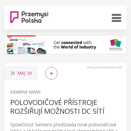
www.przemysl-polska.com
28
MAJ
'26
SIEMENS NEWS
POLOVODIČOVÉ PŘÍSTROJE
ROZŠIŘUJÍ MOŽNOSTI DC SÍTÍ
Společnost Siemens představila nové polovodičové
jističe a stykače pro průmyslové stejnosměrné sítě a