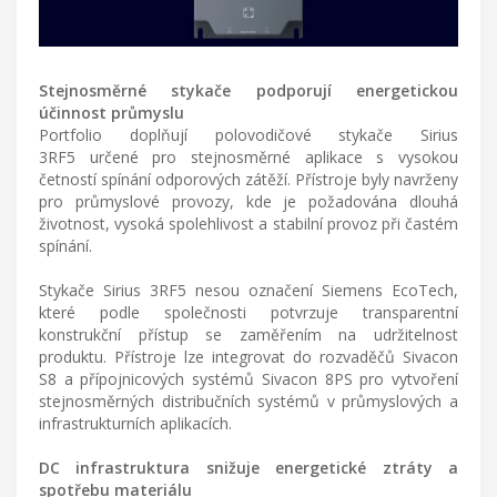
Stejnosměrné stykače podporují energetickou
účinnost průmyslu
Portfolio doplňují polovodičové stykače Sirius
3RF5 určené pro stejnosměrné aplikace s vysokou
četností spínání odporových zátěží. Přístroje byly navrženy
pro průmyslové provozy, kde je požadována dlouhá
životnost, vysoká spolehlivost a stabilní provoz při častém
spínání.
Stykače Sirius 3RF5 nesou označení Siemens EcoTech,
které podle společnosti potvrzuje transparentní
konstrukční přístup se zaměřením na udržitelnost
produktu. Přístroje lze integrovat do rozvaděčů Sivacon
S8 a přípojnicových systémů Sivacon 8PS pro vytvoření
stejnosměrných distribučních systémů v průmyslových a
infrastrukturních aplikacích.
DC infrastruktura snižuje energetické ztráty a
spotřebu materiálu