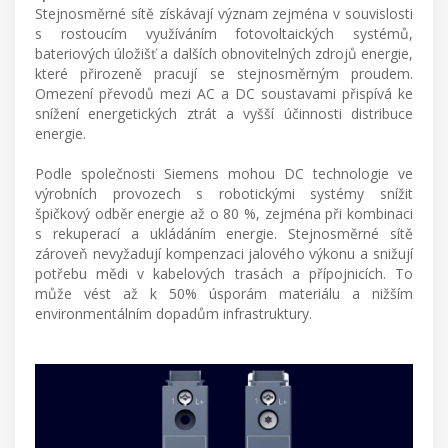
Stejnosměrné sítě získávají význam zejména v souvislosti
s rostoucím využíváním fotovoltaických systémů,
bateriových úložišť a dalších obnovitelných zdrojů energie,
které přirozeně pracují se stejnosměrným proudem.
Omezení převodů mezi AC a DC soustavami přispívá ke
snížení energetických ztrát a vyšší účinnosti distribuce
energie.
Podle společnosti Siemens mohou DC technologie ve
výrobních provozech s robotickými systémy snížit
špičkový odběr energie až o 80 %, zejména při kombinaci
s rekuperací a ukládáním energie. Stejnosměrné sítě
zároveň nevyžadují kompenzaci jalového výkonu a snižují
potřebu mědi v kabelových trasách a přípojnicích. To
může vést až k 50% úsporám materiálu a nižším
environmentálním dopadům infrastruktury.