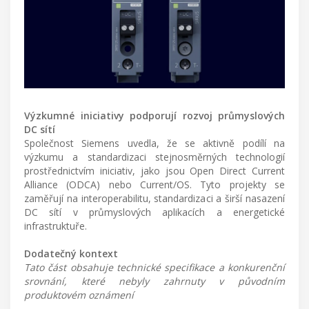
Výzkumné iniciativy podporují rozvoj průmyslových
DC sítí
Společnost Siemens uvedla, že se aktivně podílí na
výzkumu a standardizaci stejnosměrných technologií
prostřednictvím iniciativ, jako jsou Open Direct Current
Alliance (ODCA) nebo Current/OS. Tyto projekty se
zaměřují na interoperabilitu, standardizaci a širší nasazení
DC sítí v průmyslových aplikacích a energetické
infrastruktuře.
Dodatečný kontext
Tato část obsahuje technické specifikace a konkurenční
srovnání, které nebyly zahrnuty v původním
produktovém oznámení