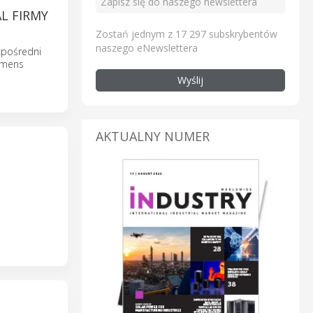
L FIRMY
Zostań jednym z 17 297 subskrybentów
naszego eNewslettera
zpośredni
iemens
Wyślij
AKTUALNY NUMER