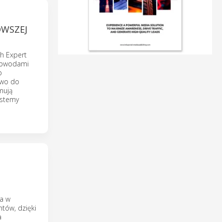
OWSZEJ
h Expert
 obwodami
b
owo do
mują
ystemy
ia w
ntów, dzięki
a