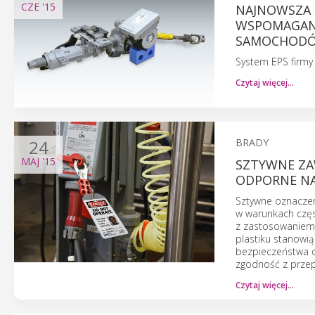
CZE
'15
NAJNOWSZA 
WSPOMAGANI
SAMOCHODÓ
System EPS firmy
Czytaj więcej…
24
BRADY
MAJ
'15
SZTYWNE ZA
ODPORNE NA
Sztywne oznaczen
w warunkach częs
z zastosowaniem
plastiku stanowi
bezpieczeństwa o
zgodność z przep
Czytaj więcej…