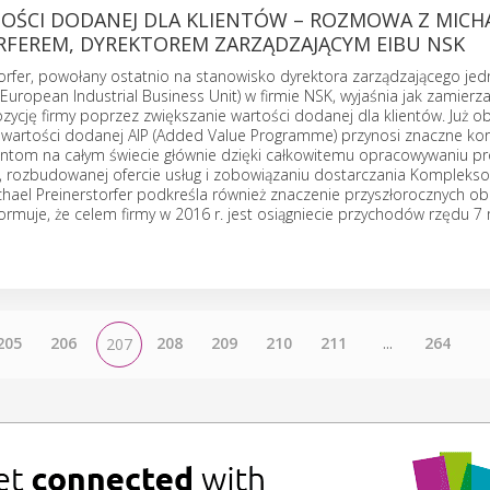
TOŚCI DODANEJ DLA KLIENTÓW – ROZMOWA Z MICH
RFEREM, DYREKTOREM ZARZĄDZAJĄCYM EIBU NSK
orfer, powołany ostatnio na stanowisko dyrektora zarządzającego jed
European Industrial Business Unit) w firmie NSK, wyjaśnia jak zamierza
zycję firmy poprzez zwiększanie wartości dodanej dla klientów. Już o
wartości dodanej AIP (Added Value Programme) przynosi znaczne korz
entom na całym świecie głównie dzięki całkowitemu opracowywaniu 
, rozbudowanej ofercie usług i zobowiązaniu dostarczania Komplekso
Michael Preinerstorfer podkreśla również znaczenie przyszłorocznych 
informuje, że celem firmy w 2016 r. jest osiągniecie przychodów rzędu 7
205
206
208
209
210
211
...
264
207