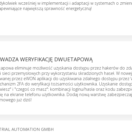
edykolwiek wcześniej w implementacji i adaptacji w systemach o zmien
apewniające największą sprawność energetyczną!
WADZA WERYFIKACJĘ DWUETAPOWĄ
tapowa eliminuje możliwość uzyskania dostępu przez hakerów do zd
 sieci przemysłowych przy wykorzystaniu skradzionych haseł. W nowej
wanej przez eWON aplikacji do uzyskiwania zdalnego dostępu przez
hanizm 2FA do weryfikacji tożsamości użytkownika. Uzyskanie dost
wiesz" i "czegoś co masz": kombinacji loginu/hasła oraz kodu zabezpi
się na ekranie telefonu użytkownika. Dodaj nową warstwę zabezpiecza
rmowego już dziś!
TRIAL AUTOMATION GMBH