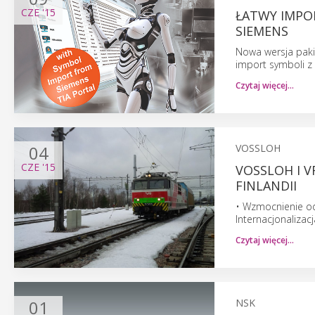
CZE
'15
ŁATWY IMPO
SIEMENS
Nowa wersja paki
import symboli z
Czytaj więcej…
04
VOSSLOH
CZE
'15
VOSSLOH I V
FINLANDII
• Wzmocnienie od
Internacjonalizac
Czytaj więcej…
01
NSK