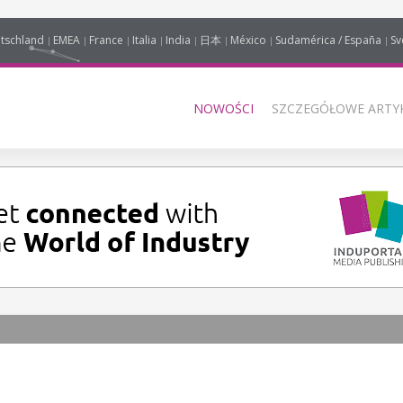
tschland
EMEA
France
Italia
India
日本
México
Sudamérica / España
Sv
NOWOŚCI
SZCZEGÓŁOWE ARTYK