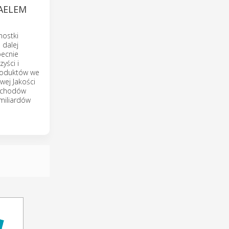
AELEM
nostki
 dalej
becnie
yści i
produktów we
wej Jakości
obchodów
 miliardów