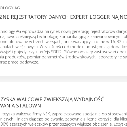
NOLOGY AG
NE REJESTRATORY DANYCH EXPERT LOGGER NAJN
chnology AG wprowadza na rynek nową generację rejestratorów danyc
h najnowocześniejszą technologię komunikacyjną z zaawansowanymi
one oferowane w trzech wersjach, przetwarzających dane w 16, 32 lu
anałach wejściowych. W zależności od modelu udostępniają dodatk
ć/wyjść i pojedynczy interfejs SDI12. Główne obszary zastosowań obej
ia produktów, pomiar parametrów środowiskowych, laboratoryjne s
 oraz prace badawcze.
OŻYSKA WALCOWE ZWIĘKSZAJĄ WYDAJNOŚĆ
WANIA STALOWNI
łożyska walcowe firmy NSK, zaprojektowane specjalnie do stosowan
czych i liniach ciągłego odlewania, zapewniają liczne korzyści dla klie
 30% szerszych wałeczków przenoszących większe obciążenia. Łożysk