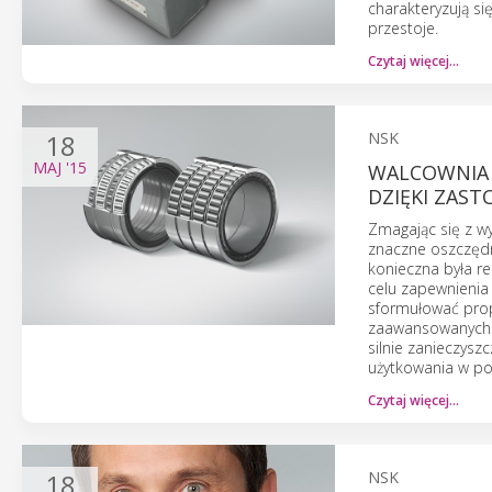
charakteryzują s
przestoje.
Czytaj więcej…
18
NSK
MAJ
'15
WALCOWNIA 
DZIĘKI ZAST
Zmagając się z wy
znaczne oszczędn
konieczna była re
celu zapewnieni
sformułować propo
zaawansowanych ł
silnie zanieczysz
użytkowania w p
Czytaj więcej…
18
NSK