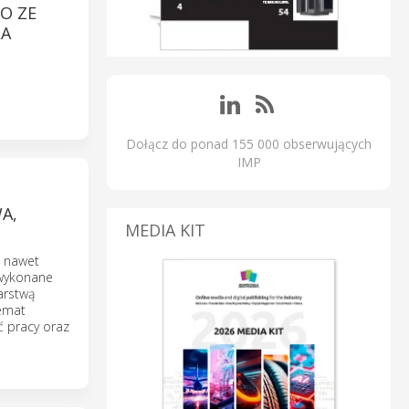
O ZE
LA
Dołącz do ponad 155 000 obserwujących
IMP
A,
MEDIA KIT
ć nawet
 wykonane
arstwą
temat
 pracy oraz