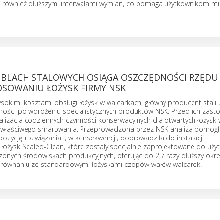
ię również dłuższymi interwałami wymian, co pomaga użytkownikom m
BLACH STALOWYCH OSIĄGA OSZCZĘDNOŚCI RZĘDU 4
OSOWANIU ŁOŻYSK FIRMY NSK
sokimi kosztami obsługi łożysk w walcarkach, główny producent stali 
ości po wdrożeniu specjalistycznych produktów NSK. Przed ich zas
alizacja codziennych czynności konserwacyjnych dla otwartych łożysk 
a właściwego smarowania. Przeprowadzona przez NSK analiza pomogł
zycję rozwiązania i, w konsekwencji, doprowadziła do instalacji
ożysk Sealed-Clean, które zostały specjalnie zaprojektowane do uży
czonych środowiskach produkcyjnych, oferując do 2,7 razy dłuższy okr
orównaniu ze standardowymi łożyskami czopów wałów walcarek.