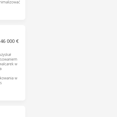
inimalizować
6 000 €
uzyskał
tosowaniem
walcarek w
a
tkowania w
es