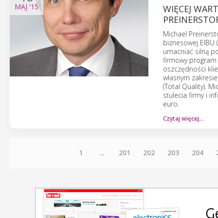
MAJ
'15
WIĘCEJ WAR
PREINERSTO
Michael Preinerst
biznesowej EIBU (
umacniać silną po
firmowy program 
oszczędności kli
własnym zakresie
(Total Quality). 
stulecia firmy i 
euro.
Czytaj więcej…
1
...
201
202
203
204