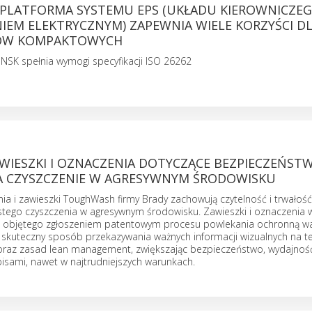
PLATFORMA SYSTEMU EPS (UKŁADU KIEROWNICZEG
EM ELEKTRYCZNYM) ZAPEWNIA WIELE KORZYŚCI D
W KOMPAKTOWYCH
 NSK spełnia wymogi specyfikacji ISO 26262
WIESZKI I OZNACZENIA DOTYCZĄCE BEZPIECZEŃSTW
 CZYSZCZENIE W AGRESYWNYM ŚRODOWISKU
ia i zawieszki ToughWash firmy Brady zachowują czytelność i trwałoś
tego czyszczenia w agresywnym środowisku. Zawieszki i oznaczenia
 objętego zgłoszeniem patentowym procesu powlekania ochronną w
ą skuteczny sposób przekazywania ważnych informacji wizualnych na 
raz zasad lean management, zwiększając bezpieczeństwo, wydajność
isami, nawet w najtrudniejszych warunkach.