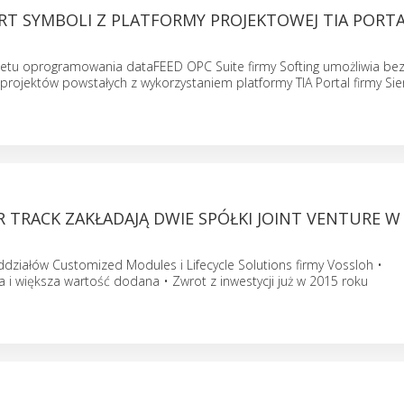
RT SYMBOLI Z PLATFORMY PROJEKTOWEJ TIA PORTA
etu oprogramowania dataFEED OPC Suite firmy Softing umożliwia be
 projektów powstałych z wykorzystaniem platformy TIA Portal firmy S
R TRACK ZAKŁADAJĄ DWIE SPÓŁKI JOINT VENTURE W
działów Customized Modules i Lifecycle Solutions firmy Vossloh •
ja i większa wartość dodana • Zwrot z inwestycji już w 2015 roku