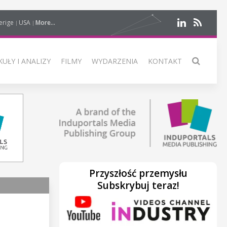
erige
USA
More...
UŁY I ANALIZY
FILMY
WYDARZENIA
KONTAKT
Przyszłość przemysłu
Subskrybuj teraz!