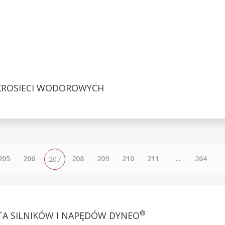
KROSIECI WODOROWYCH
205
206
208
209
210
211
...
264
207
®
A SILNIKÓW I NAPĘDÓW DYNEO