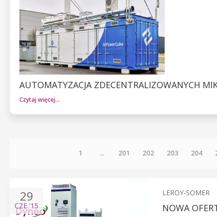
AUTOMATYZACJA ZDECENTRALIZOWANYCH MI
Czytaj więcej…
1
...
201
202
203
204
29
LEROY-SOMER
CZE
'15
NOWA OFERT