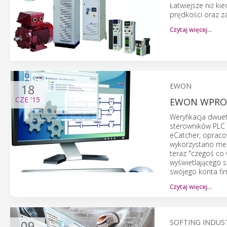
Łatwiejsze niż ki
prędkości oraz z
Czytaj więcej…
18
EWON
CZE
'15
EWON WPRO
Weryfikacja dwue
sterowników PLC i
eCatcher, opraco
wykorzystano mec
teraz "czegoś co 
wyświetlającego 
swojego konta fi
Czytaj więcej…
09
SOFTING INDUS