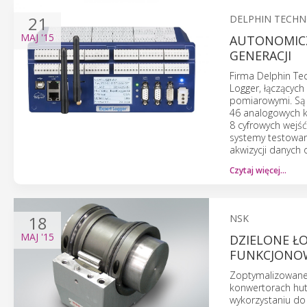
21
DELPHIN TECH
MAJ
'15
AUTONOMICZ
GENERACJI
Firma Delphin Te
Logger, łączącyc
pomiarowymi. Są 
46 analogowych k
8 cyfrowych wejś
systemy testowan
akwizycji danych
Czytaj więcej…
18
NSK
MAJ
'15
DZIELONE Ł
FUNKCJONO
Zoptymalizowane 
konwertorach hutni
wykorzystaniu do