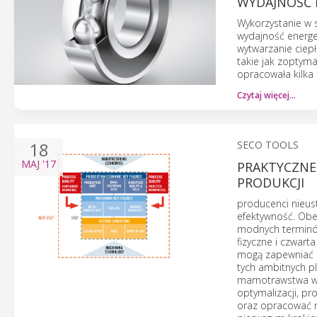
WYDAJNOŚĆ 
Wykorzystanie w 
wydajność energe
wytwarzanie ciepł
takie jak zoptyma
opracowała kilka 
Czytaj więcej…
18
SECO TOOLS
MAJ
'17
PRAKTYCZNE
PRODUKCJI
producenci nieu
efektywność. Obe
modnych terminów
fizyczne i czwart
mogą zapewniać im
tych ambitnych p
marnotrawstwa w 
optymalizacji, p
oraz opracować m