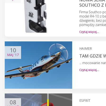
SOUTHCO Z 
Firma Southco po
model R4-10 z b
dźwigienki, bez 
pomiędzy zamkiem
Czytaj więcej…
10
HAIMER
MAJ
'17
TAM GDZIE 
... mocowanie na
Czytaj więcej…
08
ESPRIT