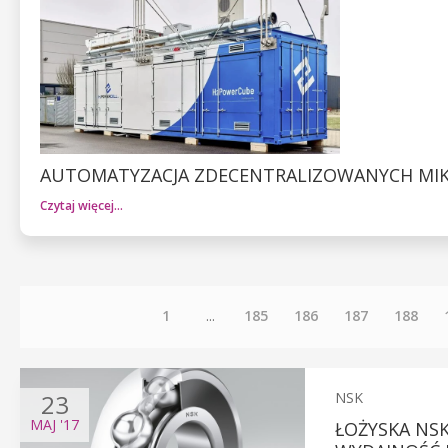
AUTOMATYZACJA ZDECENTRALIZOWANYCH MI
Czytaj więcej…
1
...
185
186
187
188
23
NSK
MAJ
'17
ŁOŻYSKA NSK