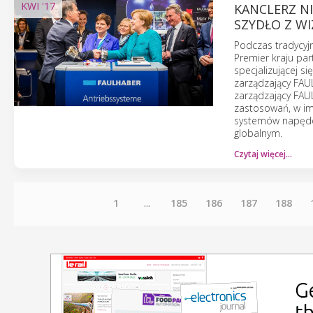
KWI
'17
KANCLERZ NI
SZYDŁO Z W
Podczas tradycyj
Premier kraju par
specjalizującej s
zarządzający FAU
zarządzający FAU
zastosowań, w im
systemów napędow
globalnym.
Czytaj więcej…
1
...
185
186
187
188