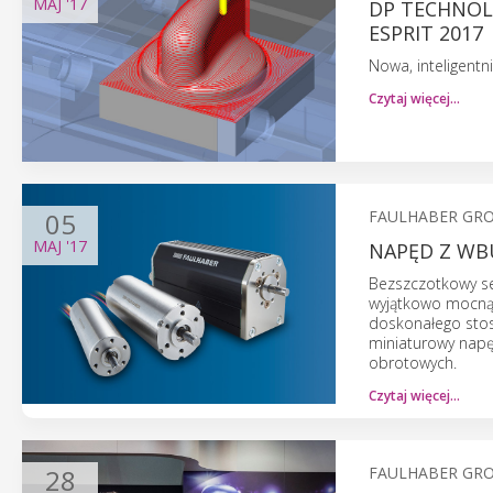
MAJ
'17
DP TECHNOL
ESPRIT 2017
Nowa, inteligent
Czytaj więcej…
05
FAULHABER GR
MAJ
'17
NAPĘD Z WB
Bezszczotkowy se
wyjątkowo mocną
doskonałego sto
miniaturowy napę
obrotowych.
Czytaj więcej…
28
FAULHABER GR