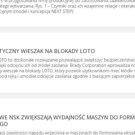
m w przygotowaniu firmy produkcyjnej do zastosowania zaawansowan
ategii wytwarzania. Rys. 1 – Czynniki oraz ich wzajemne relacje i interak
cyjnym (model i koncepcja NEXT STEP).
TYCZNY WIESZAK NA BLOKADY LOTO
TO to doskonałe rozwiązanie pozwalające zwiększyć bezpieczeństwo 
ęki odcięciu ich od źródeł zasilania. Brady Corporation wprowadza n
y wieszak na blokady LOTO, który pozwoli użytkownikom mieć kłódki i
od ręką i umożliwi odcięcie zasilania zgodnie z bieżącym zapotrzeb
WE NSK ZWIĘKSZAJĄ WYDAJNOŚĆ MASZYN DO FOR
EGO
acji żywotności napędu wrzeciona w maszynach do formowania wtrys