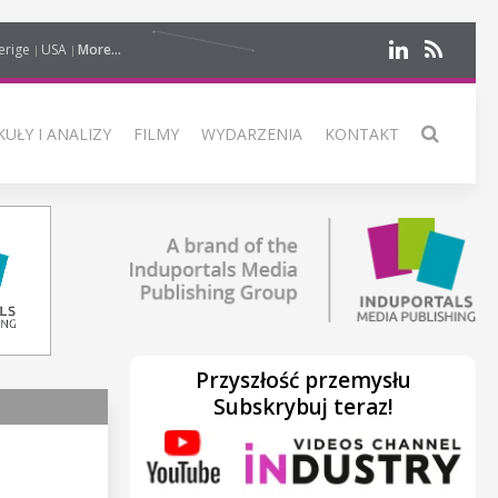
erige
USA
More...
UŁY I ANALIZY
FILMY
WYDARZENIA
KONTAKT
Przyszłość przemysłu
Subskrybuj teraz!