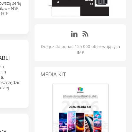
owszą serię
kulowe NSK
a HTF
Dołącz do ponad 155 000 obserwujących
IMP
ABLI
en
ach
MEDIA KIT
a,
aoszczędzić
dziej
MY