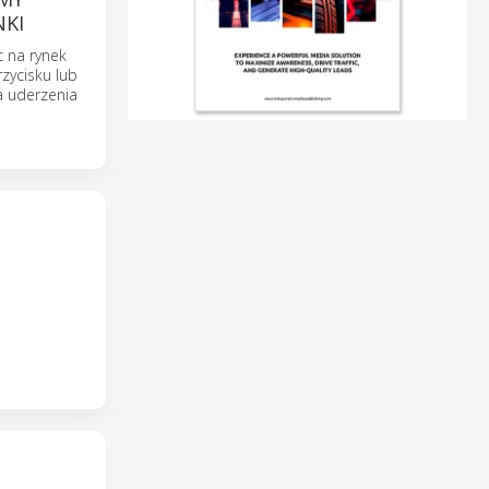
NKI
 na rynek
ycisku lub
a uderzenia