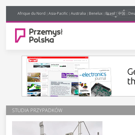
Afrique du Nord
Asia-Pacific
Australia
Benelux
Brasil
中国
Deu
STUDIA PRZYPADKÓW