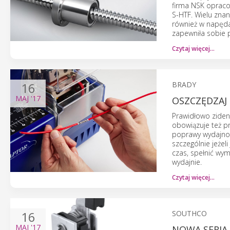
firma NSK opraco
S-HTF. Wielu zna
również w napędac
zapewniła sobie 
Czytaj więcej…
16
BRADY
MAJ
'17
OSZCZĘDZAJ 
Prawidłowo ziden
obowiązuje też 
poprawy wydajnoś
szczególnie jeżel
czas, spełnić wy
wydajnie.
Czytaj więcej…
16
SOUTHCO
MAJ
'17
NOWA SERI