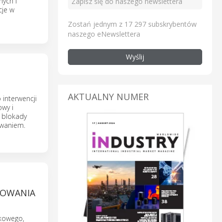
ych i
cje w
Zostań jednym z 17 297 subskrybentów
naszego eNewslettera
Wyślij
AKTUALNY NUMER
interwencji
owy i
 blokady
owaniem.
MOWANIA
kowego,