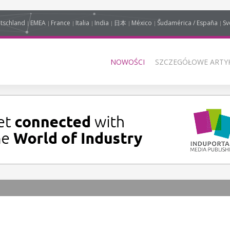
tschland
EMEA
France
Italia
India
日本
México
Sudamérica / España
Sv
NOWOŚCI
SZCZEGÓŁOWE ARTYK