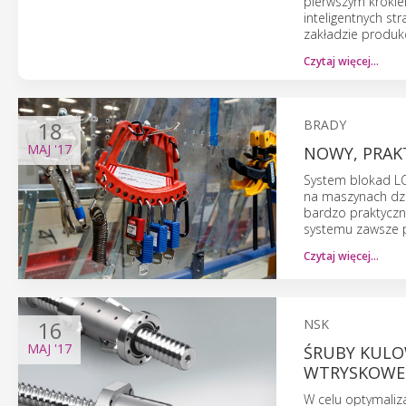
pierwszym krokie
inteligentnych str
zakładzie produk
Czytaj więcej…
18
BRADY
MAJ
'17
NOWY, PRAK
System blokad LO
na maszynach dzi
bardzo praktyczn
systemu zawsze p
Czytaj więcej…
16
NSK
MAJ
'17
ŚRUBY KULO
WTRYSKOW
W celu optymaliz