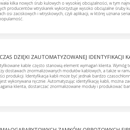
wała kilka nowych śrub kulowych o wysokiej obciążalności, w tym najn
nych producentów wtryskarek wykorzystuje wysoko obciążalne śruby 
h osi zaciskowych i wtryskowych, czyli aplikacji, w której uznana seri
popularność.
CZAS DZIĘKI ZAUTOMATYZOWANEJ IDENTYFIKACJI K
tyfikowane kable często stanowią element wymagań klienta. Wymóg t
przy dostawach znormalizowanych modułów kablowych, a także w ram
ci produkcji. Identyfikacja kabli może być jednak bardzo czasochłonn
i jest wykonywana ręcznie. Automatyzując identyfikację kabli, można z
magania klienta, dostarczać znormalizowane moduły i produkować bar
A MAŁOGABARYTOWYCH ZAMKÓW OBROTOWYCH FIR