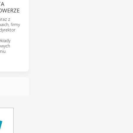
TA
NOWERZE
raz z
aich, firmy
dyrektor
ykłady
owych
niu