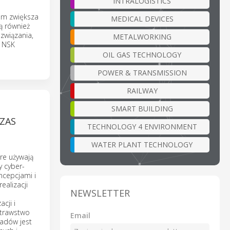
INTRALOGISTICS
em zwiększa
MEDICAL DEVICES
ą również
ozwiązania,
METALWORKING
a NSK
OIL GAS TECHNOLOGY
POWER & TRANSMISSION
RAILWAY
SMART BUILDING
ZAS
TECHNOLOGY 4 ENVIRONMENT
WATER PLANT TECHNOLOGY
re używają
 cyber-
ncepcjami i
ealizacji
NEWSLETTER
cji i
otrawstwo
Email
padów jest