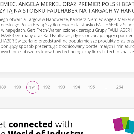
EMIEC, ANGELA MERKEL ORAZ PREMIER POLSKI BEA
IZYTĄ NA STOISKU FAULHABER NA TARGACH W HA
nego otwarcia Targów w Hanowerze, Kanclerz Niemiec Angela Merkel w
tnerskiego Polski Beatą Szydło odwiedziła stoisko FAULHABER z Schön
ię w napędach. Gert Frech-Walter, członek zarządu Grupy FAULHABER i 
LHABER Germany oraz Karl Faulhaber, dyrektor zarządzający i partner
LHABER Switzerland przedstawili najpopularniejsze produkty oraz prz
ponujący sposób prezentując zróżnicowany portfel małych i miniatur
ych oraz obszerny know-how technologiczny firmy hi-tech o znacze
189
190
192
193
194
195
...
264
191