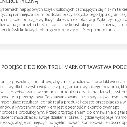
ENERGETYCZNĄ
systemach napędowych łożysk kulkowych cechujących się niskim tarci
tyczną i zmniejsza szum podczas pracy. Łożyska tego typu ograniczaj
a, co z kolei pomaga wydłużyć okres ich eksploatacji. Wykorzystując r
lizowana geometria bieżni i specjalne konstrukcje uszczelnienia, firm
serii łożysk kulkowych oferujących znacząco niższy poziom tarcia.
 PODEJŚCIE DO KONTROLI MARNOTRAWSTWA PODC
stannie poszukują sposobów, aby zmaksymalizować produktywność i
cnie wysiłki te często wiążą się z programami wysokiego poziomu, któ
 jak przetwarzanie w chmurze, produkcja oparta na danych, systemy
a rewolucja przemysłowa. Te zaawansowane inicjatywy są świetnymi ko
ponujące rezultaty. Jednak realia produkcji często przeszkadzają w r
lanów, a krytycznym czynnikiem jest obecność niekontrolowanego
procesie produkcyjnym. Przed przystąpieniem do omawiania digitaliza
roducent musi zbadać swoje działania, określić, gdzie występuje marn
etody, aby je zmniejszyć lub wyeliminować. Kontrolowanie ilości od