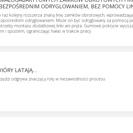
BEZPOŚREDNIM ODRYGLOWANIEM, BEZ POMOCY LI
 raz kolejny rozszerza znaną linię zamków obrotowych, wprowadzając
ezpośrednim odryglowaniem. Może on być odryglowany za pomocą prz
potrzeby montażu dodatkowej linki ani pręta. Gumowe pokrycie wycisz
 i spustem, ograniczając hałas w trakcie pracy.
WIÓRY LATAJĄ…
rzędzi odgrywa znaczącą rolę w niezawodności procesu