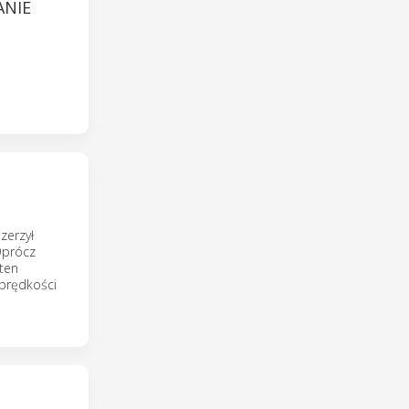
ANIE
zerzył
Oprócz
ten
 prędkości