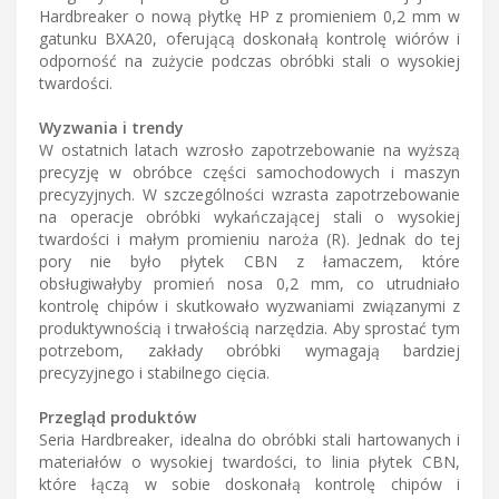
Hardbreaker o nową płytkę HP z promieniem 0,2 mm w
gatunku BXA20, oferującą doskonałą kontrolę wiórów i
odporność na zużycie podczas obróbki stali o wysokiej
twardości.
Wyzwania i trendy
W ostatnich latach wzrosło zapotrzebowanie na wyższą
precyzję w obróbce części samochodowych i maszyn
precyzyjnych. W szczególności wzrasta zapotrzebowanie
na operacje obróbki wykańczającej stali o wysokiej
twardości i małym promieniu naroża (R). Jednak do tej
pory nie było płytek CBN z łamaczem, które
obsługiwałyby promień nosa 0,2 mm, co utrudniało
kontrolę chipów i skutkowało wyzwaniami związanymi z
produktywnością i trwałością narzędzia. Aby sprostać tym
potrzebom, zakłady obróbki wymagają bardziej
precyzyjnego i stabilnego cięcia.
Przegląd produktów
Seria Hardbreaker, idealna do obróbki stali hartowanych i
materiałów o wysokiej twardości, to linia płytek CBN,
które łączą w sobie doskonałą kontrolę chipów i