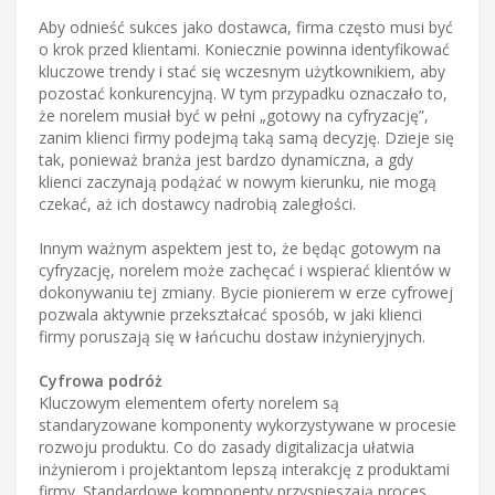
Aby odnieść sukces jako dostawca, firma często musi być
o krok przed klientami. Koniecznie powinna identyfikować
kluczowe trendy i stać się wczesnym użytkownikiem, aby
pozostać konkurencyjną. W tym przypadku oznaczało to,
że norelem musiał być w pełni „gotowy na cyfryzację”,
zanim klienci firmy podejmą taką samą decyzję. Dzieje się
tak, ponieważ branża jest bardzo dynamiczna, a gdy
klienci zaczynają podążać w nowym kierunku, nie mogą
czekać, aż ich dostawcy nadrobią zaległości.
Innym ważnym aspektem jest to, że będąc gotowym na
cyfryzację, norelem może zachęcać i wspierać klientów w
dokonywaniu tej zmiany. Bycie pionierem w erze cyfrowej
pozwala aktywnie przekształcać sposób, w jaki klienci
firmy poruszają się w łańcuchu dostaw inżynieryjnych.
Cyfrowa podróż
Kluczowym elementem oferty norelem są
standaryzowane komponenty wykorzystywane w procesie
rozwoju produktu. Co do zasady digitalizacja ułatwia
inżynierom i projektantom lepszą interakcję z produktami
firmy. Standardowe komponenty przyspieszają proces