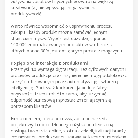
zużywania zasobów fizycznych pozwala na większą
kreatywność, nie wpływając negatywnie na
produktywność
Warto również wspomnieć o usprawnieniu procesu
zakupu - każdy produkt można zamówić jednym
kliknięciem myszy. Wybór jest duży dzięki ponad
100 000 znormalizowanych produktów w ofercie, z
których ponad 98% jest dostępnych prosto z magazynu
Pogłębione interakcje z produktami
Przemysł 4.0 wymaga digitalizacji. Bez cyfrowych danych i
procesów produkcja oraz inżynieria nie mogą odblokować
korzyści oferowanych przez automatyzację i sztuczną
inteligencję. Ponieważ konkurencja buduje fabryki
przyszłości, trzeba robić to samo, aby utrzymać
odporność biznesową i sprostać zmieniającym się
potrzebom klientów.
Firma norelem, oferując rozwiązania od narzędzi
projektowych do codziennego użytku po ulepszoną
obsługę i wsparcie online, stoi na czele digitalizacji branży
inżynieryjnej i produkcyjnej, ułatwiając klientom interakcję