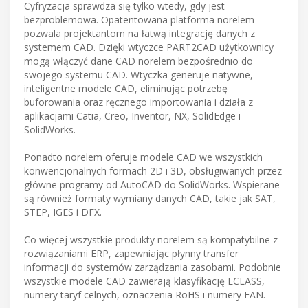
Cyfryzacja sprawdza się tylko wtedy, gdy jest
bezproblemowa. Opatentowana platforma norelem
pozwala projektantom na łatwą integrację danych z
systemem CAD. Dzięki wtyczce PART2CAD użytkownicy
mogą włączyć dane CAD norelem bezpośrednio do
swojego systemu CAD. Wtyczka generuje natywne,
inteligentne modele CAD, eliminując potrzebę
buforowania oraz ręcznego importowania i działa z
aplikacjami Catia, Creo, Inventor, NX, SolidEdge i
SolidWorks.
Ponadto norelem oferuje modele CAD we wszystkich
konwencjonalnych formach 2D i 3D, obsługiwanych przez
główne programy od AutoCAD do SolidWorks. Wspierane
są również formaty wymiany danych CAD, takie jak SAT,
STEP, IGES i DFX.
Co więcej wszystkie produkty norelem są kompatybilne z
rozwiązaniami ERP, zapewniając płynny transfer
informacji do systemów zarządzania zasobami. Podobnie
wszystkie modele CAD zawierają klasyfikację ECLASS,
numery taryf celnych, oznaczenia RoHS i numery EAN.