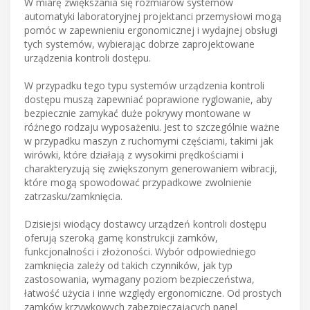
W miarę zwiększania się rozmiarów systemów
automatyki laboratoryjnej projektanci przemysłowi mogą
pomóc w zapewnieniu ergonomicznej i wydajnej obsługi
tych systemów, wybierając dobrze zaprojektowane
urządzenia kontroli dostępu.
W przypadku tego typu systemów urządzenia kontroli
dostępu muszą zapewniać poprawione ryglowanie, aby
bezpiecznie zamykać duże pokrywy montowane w
różnego rodzaju wyposażeniu. Jest to szczególnie ważne
w przypadku maszyn z ruchomymi częściami, takimi jak
wirówki, które działają z wysokimi prędkościami i
charakteryzują się zwiększonym generowaniem wibracji,
które mogą spowodować przypadkowe zwolnienie
zatrzasku/zamknięcia.
Dzisiejsi wiodący dostawcy urządzeń kontroli dostępu
oferują szeroką gamę konstrukcji zamków,
funkcjonalności i złożoności. Wybór odpowiedniego
zamknięcia zależy od takich czynników, jak typ
zastosowania, wymagany poziom bezpieczeństwa,
łatwość użycia i inne względy ergonomiczne. Od prostych
zamków krzywkowych zabezpieczających panel