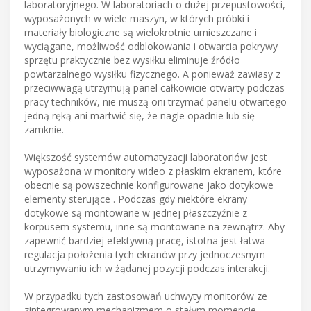
laboratoryjnego. W laboratoriach o dużej przepustowości,
wyposażonych w wiele maszyn, w których próbki i
materiały biologiczne są wielokrotnie umieszczane i
wyciągane, możliwość odblokowania i otwarcia pokrywy
sprzętu praktycznie bez wysiłku eliminuje źródło
powtarzalnego wysiłku fizycznego. A ponieważ zawiasy z
przeciwwagą utrzymują panel całkowicie otwarty podczas
pracy techników, nie muszą oni trzymać panelu otwartego
jedną ręką ani martwić się, że nagle opadnie lub się
zamknie.
Większość systemów automatyzacji laboratoriów jest
wyposażona w monitory wideo z płaskim ekranem, które
obecnie są powszechnie konfigurowane jako dotykowe
elementy sterujące . Podczas gdy niektóre ekrany
dotykowe są montowane w jednej płaszczyźnie z
korpusem systemu, inne są montowane na zewnątrz. Aby
zapewnić bardziej efektywną pracę, istotna jest łatwa
regulacja położenia tych ekranów przy jednoczesnym
utrzymywaniu ich w żądanej pozycji podczas interakcji.
W przypadku tych zastosowań uchwyty monitorów ze
zintegrowanym mechanizmem o stałym momencie