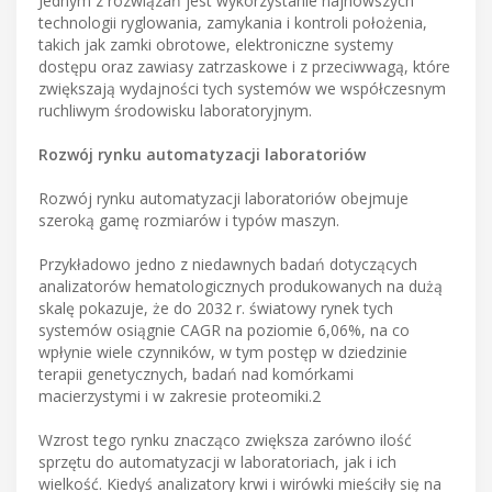
Jednym z rozwiązań jest wykorzystanie najnowszych
technologii ryglowania, zamykania i kontroli położenia,
takich jak zamki obrotowe, elektroniczne systemy
dostępu oraz zawiasy zatrzaskowe i z przeciwwagą, które
zwiększają wydajności tych systemów we współczesnym
ruchliwym środowisku laboratoryjnym.
Rozwój rynku automatyzacji laboratoriów
Rozwój rynku automatyzacji laboratoriów obejmuje
szeroką gamę rozmiarów i typów maszyn.
Przykładowo jedno z niedawnych badań dotyczących
analizatorów hematologicznych produkowanych na dużą
skalę pokazuje, że do 2032 r. światowy rynek tych
systemów osiągnie CAGR na poziomie 6,06%, na co
wpłynie wiele czynników, w tym postęp w dziedzinie
terapii genetycznych, badań nad komórkami
macierzystymi i w zakresie proteomiki.2
Wzrost tego rynku znacząco zwiększa zarówno ilość
sprzętu do automatyzacji w laboratoriach, jak i ich
wielkość. Kiedyś analizatory krwi i wirówki mieściły się na