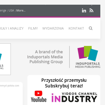
erige
USA
More...
UŁY I ANALIZY
FILMY
WYDARZENIA
KONTAKT
Przyszłość przemysłu
Subskrybuj teraz!
emysl-polska.com