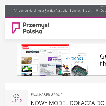
Afrique du Nord
Asia-Pacific
Australia
Benelux
Brasil
中国
Deu
06
FAULHABER GROUP
LIS
'15
NOWY MODEL DOŁĄCZA DO S