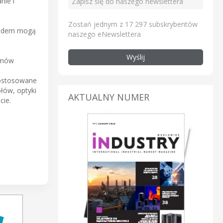
nie i
Zostań jednym z 17 297 subskrybentów
kładem mogą
naszego eNewslettera
Wyślij
temów
dostosowane
łów, optyki
AKTUALNY NUMER
cie.