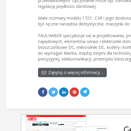
przekładniowymi. Opcjonalnie może być sterowa
regulację prędkości obrotowej.
Małe rozmiary modelu 1727…CXR i jego doskonał
być ręczne narzędzia dentystyczne, maszynki do 
FAULHABER specjalizuje się w projektowaniu, pr
napędowych, elementów serwo i elektroniki steru
bezszczotkowe DC, mikrosilniki DC, kodery i k
do wymagań klienta, między innymi dla technol
precyzyjnej, telekomunikacji, przemysłu lotnicze
Zapytaj o więcej informacji…