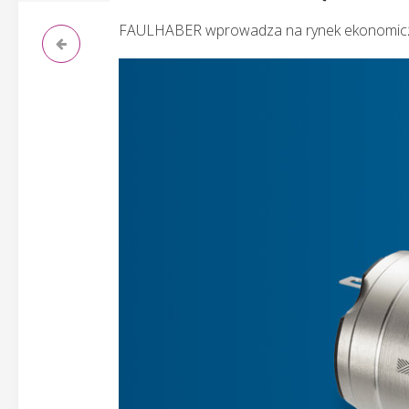
FAULHABER wprowadza na rynek ekonomiczn