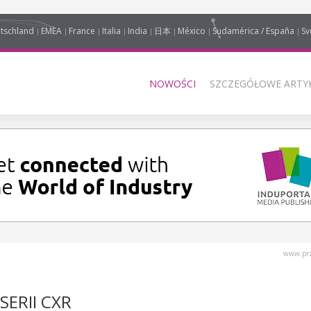
tschland
EMEA
France
Italia
India
日本
México
Sudamérica / España
Sv
NOWOŚCI
SZCZEGÓŁOWE ARTYK
www.prz
ERII CXR