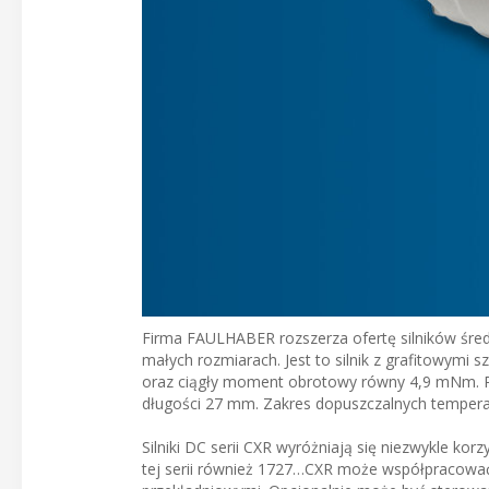
Firma FAULHABER rozszerza ofertę silników śre
małych rozmiarach. Jest to silnik z grafitowy
oraz ciągły moment obrotowy równy 4,9 mNm. P
długości 27 mm. Zakres dopuszczalnych tempera
Silniki DC serii CXR wyróżniają się niezwykle k
tej serii również 1727…CXR może współpracowa