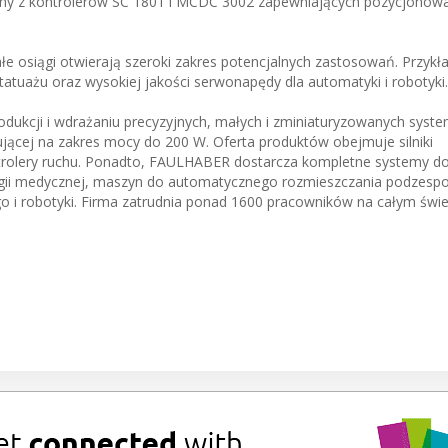
ny z kontrolerów SC 1801 i MCDC 3002 zapewniających pozycjonowa
e osiągi otwierają szeroki zakres potencjalnych zastosowań. Przy
tatuażu oraz wysokiej jakości serwonapędy dla automatyki i robotyki.
odukcji i wdrażaniu precyzyjnych, małych i zminiaturyzowanych sys
jącej na zakres mocy do 200 W. Oferta produktów obejmuje silniki
ontrolery ruchu. Ponadto, FAULHABER dostarcza kompletne systemy 
ogii medycznej, maszyn do automatycznego rozmieszczania podzespo
go i robotyki. Firma zatrudnia ponad 1600 pracowników na całym świe