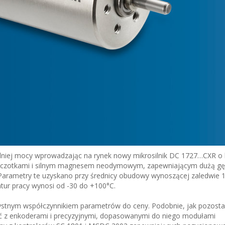
dniej mocy wprowadzając na rynek nowy mikrosilnik DC 1727…CXR o
mi szczotkami i silnym magnesem neodymowym, zapewniającym dużą g
arametry te uzyskano przy średnicy obudowy wynoszącej zaledwie 
tur pracy wynosi od -30 do +100°C.
orzystnym współczynnikiem parametrów do ceny. Podobnie, jak pozost
ć z enkoderami i precyzyjnymi, dopasowanymi do niego modułami