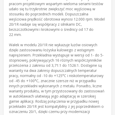
pracom projektowym wspartym wieloma seriami testów
udało się tu trzykrotnie zwiększyć moc wyjściową w
stosunku do poprzednich modeli. Dopuszczalna
wejściowa prędkość obrotowa wynosi 12.000 rpm. Model
20/1R nadaje się współpracy z silnikami DC,
bezszczotkowymi i krokowymi o średnicy od 17 do
22 mm.
Wałek w modelu 20/1R nie wykazuje luzów osiowych
dzięki zastosowaniu łożyska kulowego z wstępnym
naprężeniem. Przekładnia występuje w wersji od 1- do 5-
stopniowej, pokrywających 16 różnych współczynników
przełożenia z zakresu od 3,71:1 do 1526:1. Dostępne są
warianty na dwa zakresy dopuszczalnych temperatur
pracy, normalny od -10 do +125°C i niskotemperaturowy
od -45 do +100°C, znacznie szersze niż w przypadku
innych przekładni wykonanych z metalu. Ponadto, liczne
warianty produktu, w tym przystosowany do zastosowań
w autoklawach ułatwiają jego adaptację w szerokiej
gamie aplikacji. Rodzaj połączenia w przypadku nowej
przekładni 20/1R jest kompatybilny z jej poprzednikiem o
oznaczeniu 20/1, dzięki czemu przy modernizacji