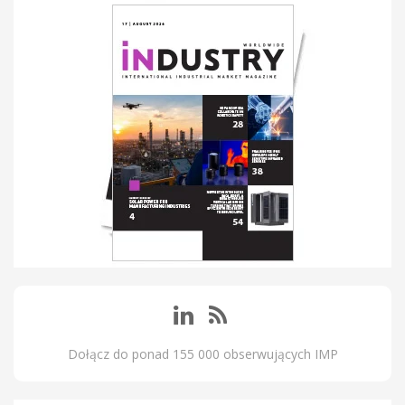
Dołącz do ponad 155 000 obserwujących IMP