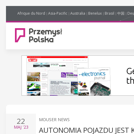
Afrique du Nord
Asia-Pacific
Australia
Benelux
Brasil
中国
Deu
22
MOUSER NEWS
MAJ
'23
AUTONOMIA POJAZDU JEST