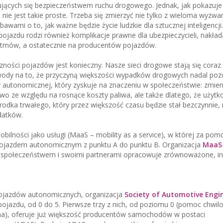
jących się bezpieczeństwem ruchu drogowego. Jednak, jak pokazuje 
e jest takie proste. Trzeba się zmierzyć nie tylko z wieloma wyzwa
awami o to, jak ważne będzie życie ludzkie dla sztucznej inteligencji.
ojazdu rodzi również komplikacje prawne dla ubezpieczycieli, nakład
tmów, a ostatecznie na producentów pojazdów.
ości pojazdów jest konieczny. Nasze sieci drogowe stają się coraz 
ody na to, że przyczyną większości wypadków drogowych nadal poz
y autonomicznej, który zyskuje na znaczeniu w społeczeństwie: zmien
o ze względu na rosnące koszty paliwa, ale także dlatego, że użytk
ka trwałego, który przez większość czasu będzie stał bezczynnie, 
datków.
lności jako usługi (MaaS – mobility as a service), w której za pomo
ojazdem autonomicznym z punktu A do punktu B. Organizacja
MaaS 
e społeczeństwem i swoimi partnerami opracowuje zrównoważone, i
ojazdów autonomicznych, organizacja
Society of Automotive Engin
jazdu, od 0 do 5. Pierwsze trzy z nich, od poziomu 0 (pomoc chwil
na), oferuje już większość producentów samochodów w postaci