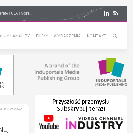
erige
USA
More...
UŁY I ANALIZY
FILMY
WYDARZENIA
KONTAKT
Przyszłość przemysłu
Subskrybuj teraz!
emysl-polska.com
NEJ