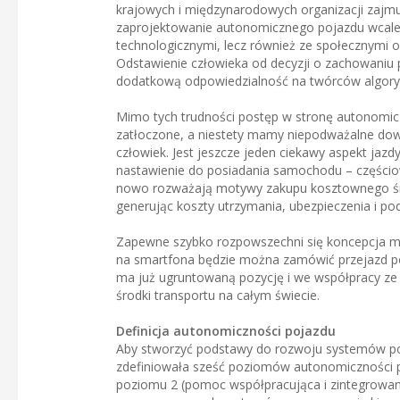
krajowych i międzynarodowych organizacji zajmu
zaprojektowanie autonomicznego pojazdu wcale ni
technologicznymi, lecz również ze społecznymi ob
Odstawienie człowieka od decyzji o zachowaniu p
dodatkową odpowiedzialność na twórców algory
Mimo tych trudności postęp w stronę autonomiczn
zatłoczone, a niestety mamy niepodważalne dow
człowiek. Jest jeszcze jeden ciekawy aspekt jazd
nastawienie do posiadania samochodu – częściow
nowo rozważają motywy zakupu kosztownego środ
generując koszty utrzymania, ubezpieczenia i po
Zapewne szybko rozpowszechni się koncepcja mobi
na smartfona będzie można zamówić przejazd p
ma już ugruntowaną pozycję i we współpracy z
środki transportu na całym świecie.
Definicja autonomiczności pojazdu
Aby stworzyć podstawy do rozwoju systemów p
zdefiniowała sześć poziomów autonomiczności po
poziomu 2 (pomoc współpracująca i zintegrowa