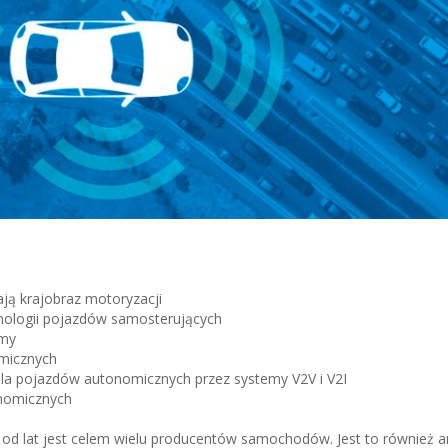
ają krajobraz motoryzacji
nologii pojazdów samosterujących
omy
micznych
la pojazdów autonomicznych przez systemy V2V i V2I
onomicznych
od lat jest celem wielu producentów samochodów. Jest to również a