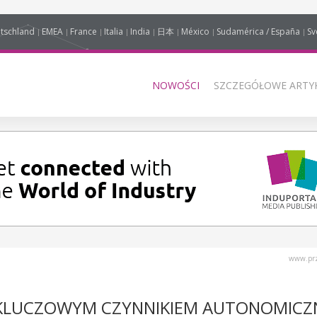
tschland
EMEA
France
Italia
India
日本
México
Sudamérica / España
Sv
NOWOŚCI
SZCZEGÓŁOWE ARTYK
www.prz
 KLUCZOWYM CZYNNIKIEM AUTONOMICZ