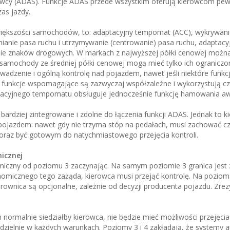
y (ADAS). Funkcje ADAS przede wszystkim oferują kierowcom pew
as jazdy.
iększości samochodów, to: adaptacyjny tempomat (ACC), wykrywani
ianie pasa ruchu i utrzymywanie (centrowanie) pasa ruchu, adaptacy
nie znaków drogowych. W markach z najwyższej półki cenowej można
 samochody ze średniej półki cenowej mogą mieć tylko ich ograniczon
wadzenie i ogólną kontrolę nad pojazdem, nawet jeśli niektóre funk
funkcje wspomagające są zazwyczaj współzależne i wykorzystują czu
daptacyjnego tempomatu obsługuje jednocześnie funkcję hamowania a
bardziej zintegrowane i zdolne do łączenia funkcji ADAS. Jednak to k
ojazdem: nawet gdy nie trzyma stóp na pedałach, musi zachować cz
oraz być gotowym do natychmiastowego przejęcia kontroli.
icznej
omiczny od poziomu 3 zaczynając. Na samym poziomie 3 granica jest z
omicznego tego zażąda, kierowca musi przejąć kontrolę. Na pozioma
erownica są opcjonalne, zależnie od decyzji producenta pojazdu. Zr
 normalnie siedziałby kierowca, nie będzie mieć możliwości przejęcia 
dzielnie w każdych warunkach. Poziomy 3 i 4 zakładają, że systemy 