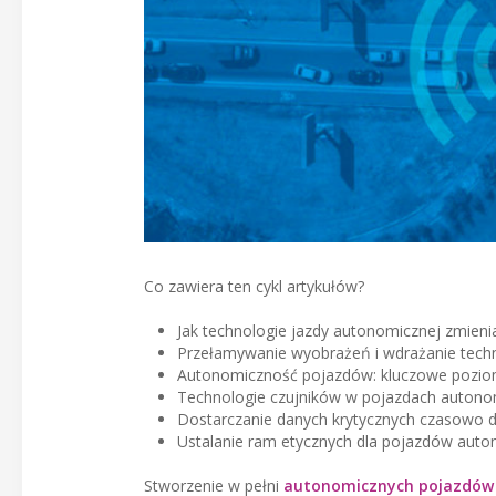
Co zawiera ten cykl artykułów?
Jak technologie jazdy autonomicznej zmieni
Przełamywanie wyobrażeń i wdrażanie tech
Autonomiczność pojazdów: kluczowe pozi
Technologie czujników w pojazdach autono
Dostarczanie danych krytycznych czasowo d
Ustalanie ram etycznych dla pojazdów aut
Stworzenie w pełni
autonomicznych pojazdów