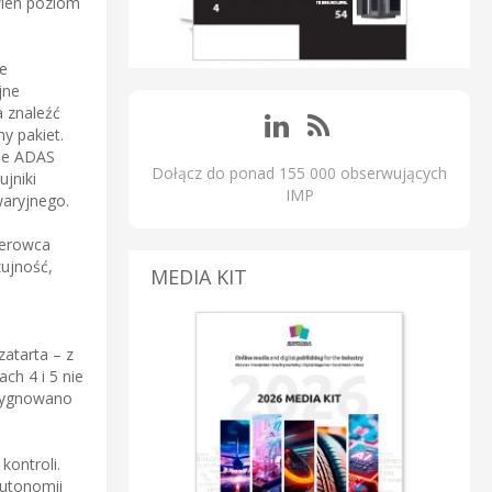
ien poziom
e
jne
 znaleźć
y pakiet.
cje ADAS
Dołącz do ponad 155 000 obserwujących
jniki
IMP
waryjnego.
ierowca
ujność,
MEDIA KIT
atarta – z
ch 4 i 5 nie
ezygnowano
kontroli.
autonomii