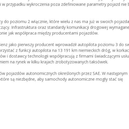
 w przypadku wykroczenia poza zdefiniowane parametry pojazd nie b
 do poziomu 2 włącznie, które wielu z nas ma już w swoich pojazda
czący. Infrastruktura oraz standardy komunikacji drogowej wymagane
bnie jak współpraca między producentami pojazdów.
Benz jako pierwszy producent wprowadził autopilota poziomu 3 do 
ystać z funkcji autopilota na 13 191 km niemieckich dróg, w korkach
ów i dostawcy technologii współpracują z firmami świadczącymi usłu
em na rynek w kilku krajach zrobotyzowanych taksówek.
ardów pojazdów autonomicznych określonych przez SAE. W następnym 
które są niezbędne, aby samochody autonomiczne mogły stać się