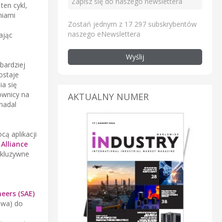
ten cykl,
niami
Zostań jednym z 17 297 subskrybentów
naszego eNewslettera
ając
Wyślij
bardziej
ostaje
ia się
ownicy na
AKTUALNY NUMER
nadal
cą aplikacji
Alliance
nkluzywne
eers (SAE)
owa) do