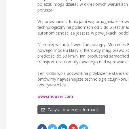
pojazdu mogą działać w określonych warunkach i
poruszał.
W porównaniu z funkcjami wspomagania kierowcy
technologiczny na poziomach od 3 do 5 jest zna
autonomiczności są jeszcze w powijakach, podo
Niemniej widać już wyraźne postępy: Mercedes 
nowego modelu klasy S. Kierowcy mają prawo korz
prędkości do 60 km/h. Inni producenci samochod
transportu zautomatyzowanego nad wprowadzeni
Ten krótki wpis pozwolił na przybliżenie stand
omówimy najważniejsze technologie czujników, 
rzeczywistością.
www.mouser.com
Zapytaj o więcej informacji…