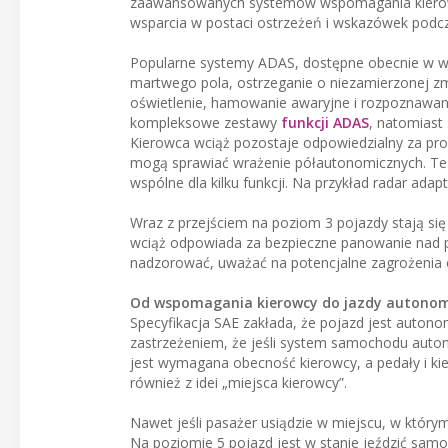
zaawansowanych systemów wspomagania kierowc
wsparcia w postaci ostrzeżeń i wskazówek podcz
Popularne systemy ADAS, dostępne obecnie w w
martwego pola, ostrzeganie o niezamierzonej zm
oświetlenie, hamowanie awaryjne i rozpoznawa
kompleksowe zestawy
funkcji ADAS
, natomiast
Kierowca wciąż pozostaje odpowiedzialny za pro
mogą sprawiać wrażenie półautonomicznych. Te 
wspólne dla kilku funkcji. Na przykład radar a
Wraz z przejściem na poziom 3 pojazdy stają się 
wciąż odpowiada za bezpieczne panowanie nad p
nadzorować, uważać na potencjalne zagrożenia 
Od wspomagania kierowcy do jazdy autonom
Specyfikacja SAE zakłada, że pojazd jest auton
zastrzeżeniem, że jeśli system samochodu auton
jest wymagana obecność kierowcy, a pedały i ki
również z idei „miejsca kierowcy”.
Nawet jeśli pasażer usiądzie w miejscu, w którym
Na poziomie 5 pojazd jest w stanie jeździć samo