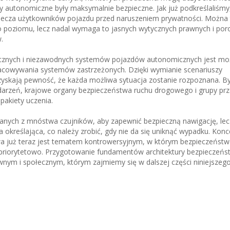
y autonomiczne były maksymalnie bezpieczne. Jak już podkreślaliśmy
piecza użytkowników pojazdu przed naruszeniem prywatności. Można 
poziomu, lecz nadal wymaga to jasnych wytycznych prawnych i por
.
iecznych i niezawodnych systemów pojazdów autonomicznych jest mo
cowywania systemów zastrzeżonych. Dzięki wymianie scenariuszy
i zyskają pewność, że każda możliwa sytuacja zostanie rozpoznana. 
arzeń, krajowe organy bezpieczeństwa ruchu drogowego i grupy pr
akiety uczenia.
ych z mnóstwa czujników, aby zapewnić bezpieczną nawigację, lec
określająca, co należy zrobić, gdy nie da się uniknąć wypadku. Konc
a już teraz jest tematem kontrowersyjnym, w którym bezpieczeńst
priorytetowo. Przygotowanie fundamentów architektury bezpieczeńst
nym i społecznym, którym zajmiemy się w dalszej części niniejszego