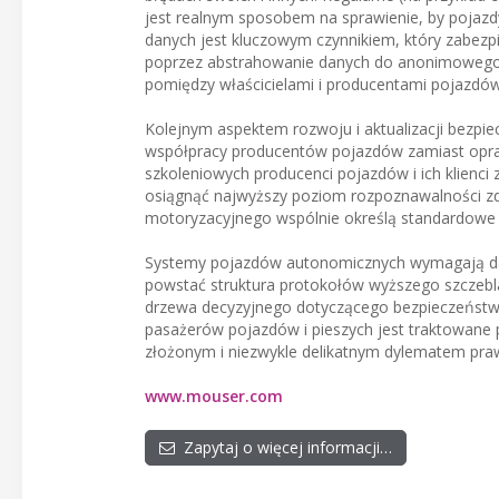
jest realnym sposobem na sprawienie, by pojazd
danych jest kluczowym czynnikiem, który zabez
poprzez abstrahowanie danych do anonimowego 
pomiędzy właścicielami i producentami pojazdów
Kolejnym aspektem rozwoju i aktualizacji bezp
współpracy producentów pojazdów zamiast opra
szkoleniowych producenci pojazdów i ich klienc
osiągnąć najwyższy poziom rozpoznawalności zd
motoryzacyjnego wspólnie określą standardowe p
Systemy pojazdów autonomicznych wymagają dan
powstać struktura protokołów wyższego szczebla 
drzewa decyzyjnego dotyczącego bezpieczeństw
pasażerów pojazdów i pieszych jest traktowane 
złożonym i niezwykle delikatnym dylematem praw
www.mouser.com
Zapytaj o więcej informacji…