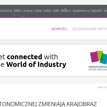
tschland
EMEA
France
Italia
India
日本
México
Sudamérica / España
Sv
NOWOŚCI
SZCZEGÓŁOWE ARTYK
www.prz
TONOMICZNEJ ZMIENIAJĄ KRAJOBRAZ