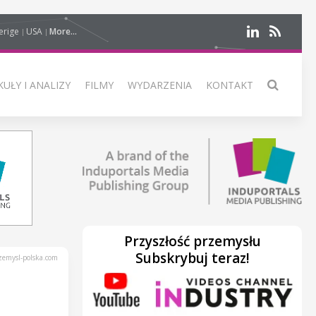
erige
USA
More...
UŁY I ANALIZY
FILMY
WYDARZENIA
KONTAKT
Przyszłość przemysłu
Subskrybuj teraz!
emysl-polska.com