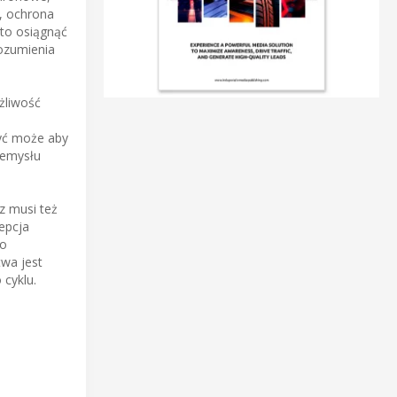
, ochrona
to osiągnąć
ozumienia
żliwość
Być może aby
zemysłu
z musi też
epcja
wo
wa jest
 cyklu.