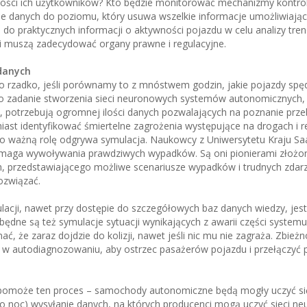
ości ich użytkowników? Kto będzie monitorować mechanizmy kontroln
e danych do poziomu, który usuwa wszelkie informacje umożliwiają
 do praktycznych informacji o aktywności pojazdu w celu analizy tre
i muszą zadecydować organy prawne i regulacyjne.
danych
rzadko, jeśli porównamy to z mnóstwem godzin, jakie pojazdy spę
o zadanie stworzenia sieci neuronowych systemów autonomicznych, 
e, potrzebują ogromnej ilości danych pozwalających na poznanie prze
ast identyfikować śmiertelne zagrożenia występujące na drogach i 
 ważną rolę odgrywa symulacja. Naukowcy z Uniwersytetu Kraju Sa
wymaga wywoływania prawdziwych wypadków. Są oni pionierami złożo
h, przedstawiającego możliwe scenariusze wypadków i trudnych zdarz
ozwiązać.
lacji, nawet przy dostępie do szczegółowych baz danych wiedzy, jest
dne są też symulacje sytuacji wynikających z awarii części systemu
nać, że zaraz dojdzie do kolizji, nawet jeśli nic mu nie zagraża. Zbież
 w autodiagnozowaniu, aby ostrzec pasażerów pojazdu i przełączyć 
pomoże ten proces – samochody autonomiczne będą mogły uczyć si
 co noc) wysyłanie danych, na których producenci mogą uczyć sieci n