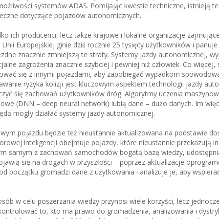
ożliwości systemów ADAS. Pomijając kwestie techniczne, istnieją też
łeczne dotyczące pojazdów autonomicznych.
o ich producenci, lecz także krajowe i lokalne organizacje zajmujące
i Europejskiej ginie dziś rocznie 25 tysięcy użytkowników i panuje
dne znacznie zmniejszą te straty. Systemy jazdy autonomicznej, w
alne zagrożenia znacznie szybciej i pewniej niż człowiek. Co więcej
ować się z innymi pojazdami, aby zapobiegać wypadkom spowodo
anie ryzyka kolizji jest kluczowym aspektem technologii jazdy aut
uczyć się zachowań użytkowników dróg. Algorytmy uczenia maszyno
ronowe (DNN – deep neural network) lubią dane – dużo danych. Im więc
będą mogły działać systemy jazdy autonomicznej.
gowym pojazdu będzie też nieustannie aktualizowana na podstawie d
owej inteligencji obejmuje pojazdy, które nieustannie przekazują i
tym samym z zachowań samochodów bogatą bazę wiedzy, udostępni
jawią się na drogach w przyszłości – poprzez aktualizacje oprogra
 od początku gromadzi dane z użytkowania i analizuje je, aby wspierać
sób w celu poszerzania wiedzy przynosi wiele korzyści, lecz jednocz
kontrolować to, kto ma prawo do gromadzenia, analizowania i dystry