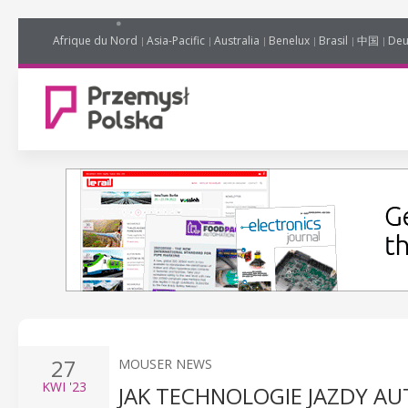
Afrique du Nord
Asia-Pacific
Australia
Benelux
Brasil
中国
Deu
27
MOUSER NEWS
KWI
'23
JAK TECHNOLOGIE JAZDY AU