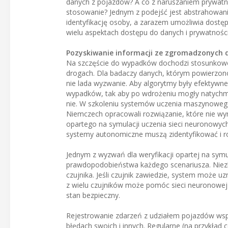
danych z pojazdów? A co z naruszaniem prywatn
stosowanie? Jednym z podejść jest abstrahowani
identyfikację osoby, a zarazem umożliwia dostęp
wielu aspektach dostępu do danych i prywatnośc
Pozyskiwanie informacji ze zgromadzonych 
Na szczęście do wypadków dochodzi stosunkowo 
drogach. Dla badaczy danych, którym powierzon
nie lada wyzwanie. Aby algorytmy były efektywn
wypadków, tak aby po wdrożeniu mogły natychmi
nie. W szkoleniu systemów uczenia maszynowego
Niemczech opracowali rozwiązanie, które nie 
opartego na symulacji uczenia sieci neuronowyc
systemy autonomiczne muszą zidentyfikować i r
Jednym z wyzwań dla weryfikacji opartej na symu
prawdopodobieństwa każdego scenariusza. Niezbę
czujnika. Jeśli czujnik zawiedzie, system może uz
z wielu czujników może pomóc sieci neuronowej
stan bezpieczny.
Rejestrowanie zdarzeń z udziałem pojazdów ws
błędach swoich i innych. Regularne (na przykład