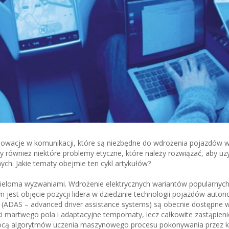
nnowacje w komunikacji, które są niezbędne do wdrożenia pojazdów w
 również niektóre problemy etyczne, które należy rozwiązać, aby uz
ch. Jakie tematy obejmie ten cykl artykułów?
eloma wyzwaniami. Wdrożenie elektrycznych wariantów popularnych
em jest objęcie pozycji lidera w dziedzinie technologii pojazdów auto
DAS – advanced driver assistance systems) są obecnie dostępne w
ki martwego pola i adaptacyjne tempomaty, lecz całkowite zastąpieni
ocą algorytmów uczenia maszynowego procesu pokonywania przez k