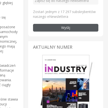
 głębiej
Zostań jednym z 17 297 subskrybentów
naszego eNewslettera
 się
yposażone
Wyślij
, samochody
wanym
onomicznej,
wego mają
AKTUALNY NUMER
ej
oświadczeń
nformacje
aną
mowania.
 ciągły
eśnie stawia
bucji