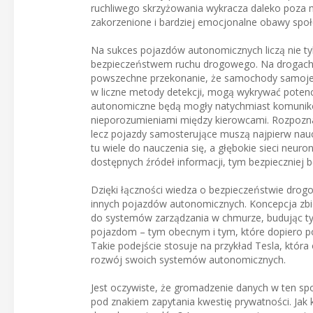
ruchliwego skrzyżowania wykracza daleko poza m
zakorzenione i bardziej emocjonalne obawy spo
Na sukces pojazdów autonomicznych liczą nie tylk
bezpieczeństwem ruchu drogowego. Na drogach Uni
powszechne przekonanie, że samochody samojez
w liczne metody detekcji, mogą wykrywać potencj
autonomiczne będą mogły natychmiast komunik
nieporozumieniami między kierowcami. Rozpoznaw
lecz pojazdy samosterujące muszą najpierw na
tu wiele do nauczenia się, a głębokie sieci neu
dostępnych źródeł informacji, tym bezpieczniej 
Dzięki łączności wiedza o bezpieczeństwie dro
innych pojazdów autonomicznych. Koncepcja zbior
do systemów zarządzania w chmurze, budując 
pojazdom – tym obecnym i tym, które dopiero po
Takie podejście stosuje na przykład Tesla, która
rozwój swoich systemów autonomicznych.
Jest oczywiste, że gromadzenie danych w ten spo
pod znakiem zapytania kwestię prywatności. Jak 