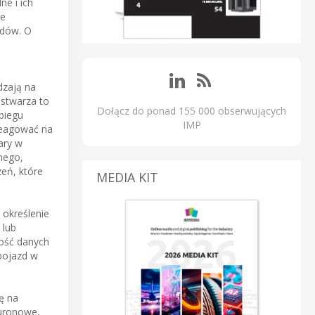
e i ich
ce
ndów. O
dzają na
stwarza to
Dołącz do ponad 155 000 obserwujących
biegu
IMP
reagować na
ary w
nego,
eń, które
MEDIA KIT
 określenie
 lub
ność danych
pojazd w
ę na
euronowe,