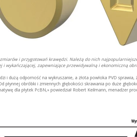
ozmiarów i przygotowań krawędzi. Należą do nich najpopularniejsz
j i wykańczającej, zapewniające przewidywalną i ekonomiczną obr
zi i dużą odporność na wykruszanie, a złota powłoka PVD sprawia, 
. Od płynnej obróbki i zmiennych głębokości skrawania po duże głębok
atywę dla płytek PcBN,» powiedział Robert Keilmann, menadżer pro