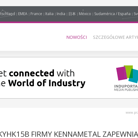
tschland
EMEA
France
Italia
India
日本
México
Sudamérica / España
Sv
NOWOŚCI
SZCZEGÓŁOWE ARTYK
www.prz
YHK15B FIRMY KENNAMETAL ZAPEWNIA