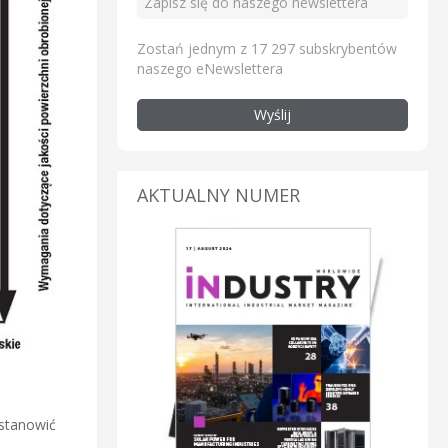
Zostań jednym z 17 297 subskrybentów
naszego eNewslettera
Wyślij
AKTUALNY NUMER
stanowić