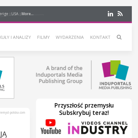
erige
USA
More...
UŁY I ANALIZY
FILMY
WYDARZENIA
KONTAKT
Przyszłość przemysłu
Subskrybuj teraz!
emysl-polska.com
JĄ