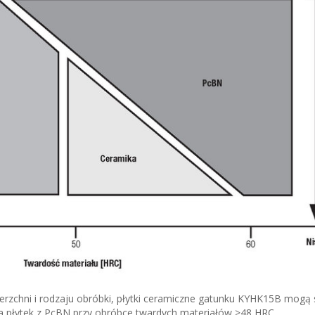
zchni i rodzaju obróbki, płytki ceramiczne gatunku KYHK15B mogą 
a płytek z PcBN przy obróbce twardych materiałów >48 HRC.