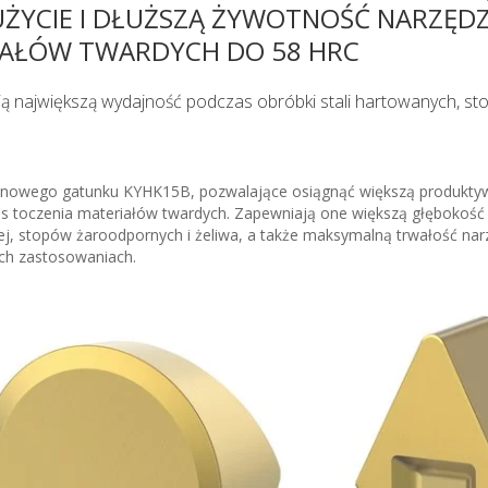
ŻYCIE I DŁUŻSZĄ ŻYWOTNOŚĆ NARZĘDZ
IAŁÓW TWARDYCH DO 58 HRC
ą największą wydajność podczas obróbki stali hartowanych, s
 nowego gatunku KYHK15B, pozwalające osiągnąć większą produkty
as toczenia materiałów twardych. Zapewniają one większą głębokość
nej, stopów żaroodpornych i żeliwa, a także maksymalną trwałość narz
ch zastosowaniach.