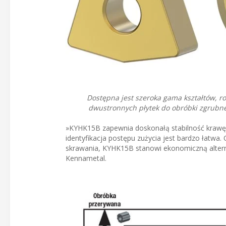
Dostępna jest szeroka gama kształtów, r
dwustronnych płytek do obróbki zgrubne
»KYHK15B zapewnia doskonałą stabilność krawęd
identyfikacja postępu zużycia jest bardzo łatwa
skrawania, KYHK15B stanowi ekonomiczną altern
Kennametal.