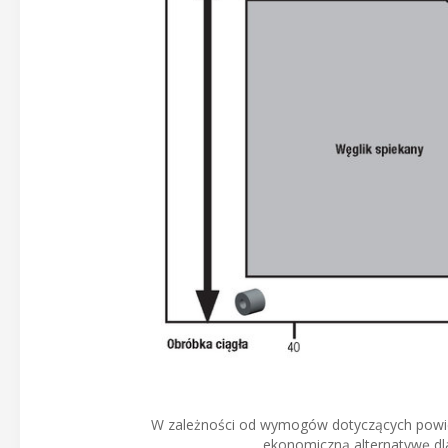
W zależności od wymogów dotyczących powier
ekonomiczną alternatywę dl