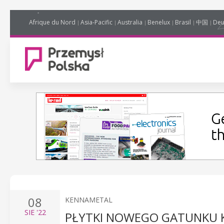
Afrique du Nord
Asia-Pacific
Australia
Benelux
Brasil
中国
Deu
08
KENNAMETAL
SIE
'22
PŁYTKI NOWEGO GATUNKU K