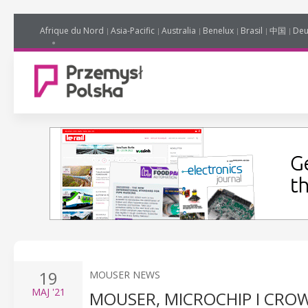
Afrique du Nord
Asia-Pacific
Australia
Benelux
Brasil
中国
Deu
19
MOUSER NEWS
MAJ
'21
MOUSER, MICROCHIP I CRO