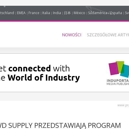
tschland
EMEA
France
Italia
India
日本
México
Sudamérica / España
Sv
NOWOŚCI
SZCZEGÓŁOWE ARTYK
www.prz
WD SUPPLY PRZEDSTAWIAJĄ PROGRAM