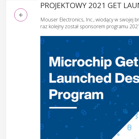
PROJEKTOWY 2021 GET LA
Mouser Electronics, Inc., wiodący w swojej 
raz kolejny został sponsorem programu 2021