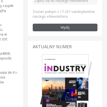
 o
 czujnik
yjną
Zostań jednym z 17 297 subskrybentów
naszego eNewslettera
o
Wyślij
U,
ona w
z IDE
AKTUALNY NUMER
ga4808,
y sposób
duł Wi-Fi i
tóre
ków