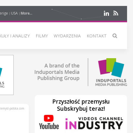
erige
USA
More...
UŁY I ANALIZY
FILMY
WYDARZENIA
KONTAKT
Przyszłość przemysłu
Subskrybuj teraz!
emysl-polska.com