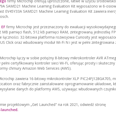
ego
firmy Microchip oferują uproszczone, łatwe w użyciu środowisko
A SAMD21 Machine Learning Evaluation Kit wyposażono w 6-osiowy
st EV45Y33A SAMD21 Machine Learning Evaluation Kit zawiera inerc
osch.
 EF
firmy Microchip jest przeznaczony do ewaluacji wysokowydajneg
 2 MB pamięci flash, 512 kB pamięci RAM, zintegrowaną jednostkę FP
cje łączności. 32-bitowa platforma rozwojowa Curiosity jest wyposaż
S Click oraz wbudowany moduł Wi-Fi N i jest w pełni zintegrowana 
Microchip łączy w sobie potężny 8-bitowy mikrokontroler AVR ATme
ełni certyfikowany kontroler sieci Wi-Fi, oferując prosty i skuteczn
tformy chmury Amazon Web Services (AWS).
icrochip zawiera 16-bitowy mikrokontroler XLP PIC24FJ128GA705, mo
tication oraz fabrycznie zainstalowane oprogramowanie układowe, k
i wysyłanie danych do platformy AWS, używając wbudowanych czujni
gramie projektowym „Get Launched" na rok 2021, odwiedź stronę
-launched.