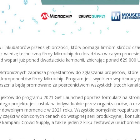
i inkubatorów przedsiębiorczości, który pomaga firmom skrócić czas
c wiedzę techniczną firmy Microchip do doradztwa w całym procesie
d wsparł już ponad dwadzieścia kampanii, zbierając ponad 629 000 
ktronicznych zaprasza projektantów do zgłaszania projektów, które
j komponentów firmy Microchip. Program jest wynikiem współpracy 
głoszenia będą promowane za pośrednictwem wszystkich trzech kanał
ojektów do programu 2021 Get Launched poprzez formularz na stron
dego projektu jest ustalana indywidualnie przez organizatorów, a ucz
 dowolnym momencie w 2021 roku. Wszystkie pomyślnie rozpatrzon
y części w obniżonych cenach do wstępnej serii produkcyjnej, konsult
 w kampanii Crowd Supply, a także jeden z kilku zestawów uruchomie