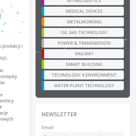
INTRALOGISTICS
MEDICAL DEVICES
METALWORKING
OIL GAS TECHNOLOGY
POWER & TRANSMISSION
 produkcji i
RAILWAY
USD.
SMART BUILDING
 w
TECHNOLOGY 4 ENVIRONMENT
pomiędzy
ów.
WATER PLANT TECHNOLOGY
ie
estnicy
e
acje
NEWSLETTER
niowych
Email