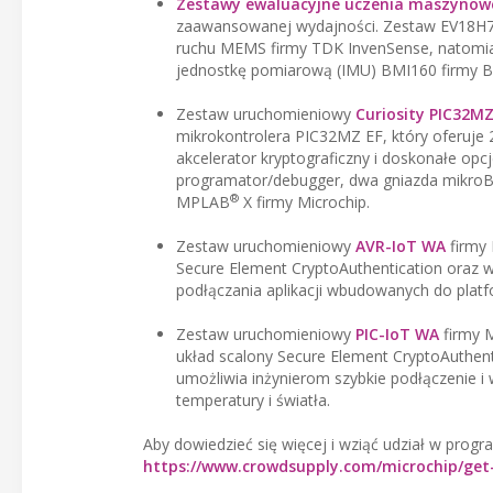
Zestawy ewaluacyjne uczenia maszynow
zaawansowanej wydajności. Zestaw EV18H79
ruchu MEMS firmy TDK InvenSense, natomia
jednostkę pomiarową (IMU) BMI160 firmy B
Zestaw uruchomieniowy
Curiosity PIC32MZ
mikrokontrolera PIC32MZ EF, który oferuje
akcelerator kryptograficzny i doskonałe op
programator/debugger, dwa gniazda mikroBU
®
MPLAB
X firmy Microchip.
Zestaw uruchomieniowy
AVR-IoT WA
firmy 
Secure Element CryptoAuthentication oraz w p
podłączania aplikacji wbudowanych do pla
Zestaw uruchomieniowy
PIC-IoT WA
firmy M
układ scalony Secure Element CryptoAuthen
umożliwia inżynierom szybkie podłączenie 
temperatury i światła.
Aby dowiedzieć się więcej i wziąć udział w pro
https://www.crowdsupply.com/microchip/get