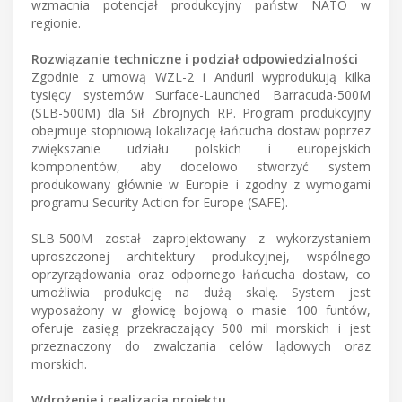
wzmacnia potencjał produkcyjny państw NATO w
regionie.
Rozwiązanie techniczne i podział odpowiedzialności
Zgodnie z umową WZL-2 i Anduril wyprodukują kilka
tysięcy systemów Surface-Launched Barracuda-500M
(SLB-500M) dla Sił Zbrojnych RP. Program produkcyjny
obejmuje stopniową lokalizację łańcucha dostaw poprzez
zwiększanie udziału polskich i europejskich
komponentów, aby docelowo stworzyć system
produkowany głównie w Europie i zgodny z wymogami
programu Security Action for Europe (SAFE).
SLB-500M został zaprojektowany z wykorzystaniem
uproszczonej architektury produkcyjnej, wspólnego
oprzyrządowania oraz odpornego łańcucha dostaw, co
umożliwia produkcję na dużą skalę. System jest
wyposażony w głowicę bojową o masie 100 funtów,
oferuje zasięg przekraczający 500 mil morskich i jest
przeznaczony do zwalczania celów lądowych oraz
morskich.
Wdrożenie i realizacja projektu