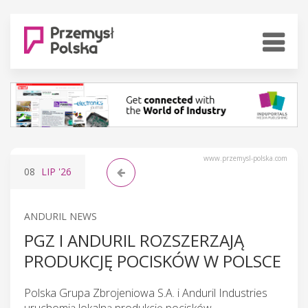
www.przemysl-polska.com
08
LIP
'26
ANDURIL NEWS
PGZ I ANDURIL ROZSZERZAJĄ
PRODUKCJĘ POCISKÓW W POLSCE
Polska Grupa Zbrojeniowa S.A. i Anduril Industries
uruchomią lokalną produkcję pocisków