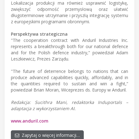
Lokalizacja produkcji ma również usprawnić logistykę,
zwiększyć odporność przemysłową oraz ułatwić
długoterminowe utrzymanie i przyszłą integrację systemu
z europejskimi programami obronnymi.
Perspektywa strategiczna
"The cooperation contract with Anduril Industries Inc.
represents a breakthrough both for our national defence
and for the Polish defence industry,” powiedział Adam
Leszkiewicz, Prezes Zarządu.
"The future of deterrence belongs to nations that can
produce advanced capabilities quickly, affordably, and in
the quantities required to sustain and win a fight,”
powiedział Brian Moran, Wiceprezes ds. Europy w Anduril.
Redakcja: Sucithra Mani, redaktorka Induportals –
adaptacja z wykorzystaniem AI.
www.anduril.com
Zapytaj o więcej informacji…