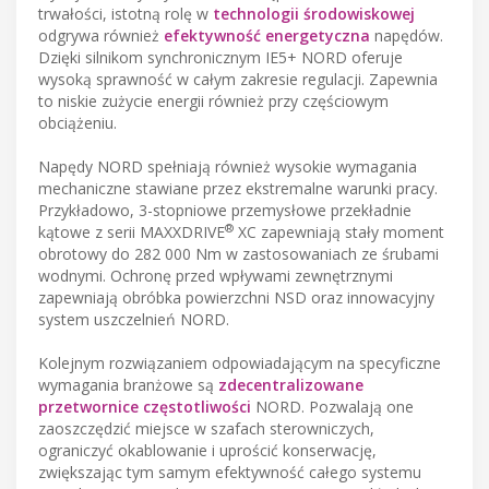
trwałości, istotną rolę w
technologii środowiskowej
odgrywa również
efektywność energetyczna
napędów.
Dzięki silnikom synchronicznym IE5+ NORD oferuje
wysoką sprawność w całym zakresie regulacji. Zapewnia
to niskie zużycie energii również przy częściowym
obciążeniu.
Napędy NORD spełniają również wysokie wymagania
mechaniczne stawiane przez ekstremalne warunki pracy.
Przykładowo, 3-stopniowe przemysłowe przekładnie
®
kątowe z serii MAXXDRIVE
XC zapewniają stały moment
obrotowy do 282 000 Nm w zastosowaniach ze śrubami
wodnymi. Ochronę przed wpływami zewnętrznymi
zapewniają obróbka powierzchni NSD oraz innowacyjny
system uszczelnień NORD.
Kolejnym rozwiązaniem odpowiadającym na specyficzne
wymagania branżowe są
zdecentralizowane
przetwornice częstotliwości
NORD. Pozwalają one
zaoszczędzić miejsce w szafach sterowniczych,
ograniczyć okablowanie i uprościć konserwację,
zwiększając tym samym efektywność całego systemu