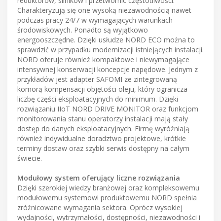
reduktorów, silników i przetwornic częstotliwości.
Charakteryzują się one wysoką niezawodnością nawet
podczas pracy 24/7 w wymagających warunkach
środowiskowych. Ponadto są wyjątkowo
energooszczędne. Dzięki usłudze NORD ECO można to
sprawdzić w przypadku modernizacji istniejących instalacji.
NORD oferuje również kompaktowe i niewymagające
intensywnej konserwacji koncepcje napędowe. Jednym z
przykładów jest adapter SAFOMI ze zintegrowaną
komorą kompensacji objętości oleju, który ogranicza
liczbę części eksploatacyjnych do minimum. Dzięki
rozwiązaniu IIoT NORD DRIVE MONITOR oraz funkcjom
monitorowania stanu operatorzy instalacji mają stały
dostęp do danych eksploatacyjnych. Firmę wyróżniają
również indywidualne doradztwo projektowe, krótkie
terminy dostaw oraz szybki serwis dostępny na całym
świecie.
Modułowy system oferujący liczne rozwiązania
Dzięki szerokiej wiedzy branżowej oraz kompleksowemu
modułowemu systemowi produktowemu NORD spełnia
zróżnicowane wymagania sektora. Oprócz wysokiej
wydajności, wytrzymałości, dostępności, niezawodności i