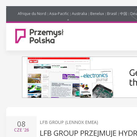
Afrique du Nord
Asia-Pacific
Australia
Benelux
Brasil
中国
Deu
08
LFB GROUP (LENNOX EMEA)
CZE
'26
LFB GROUP PRZEJMUJE HYD