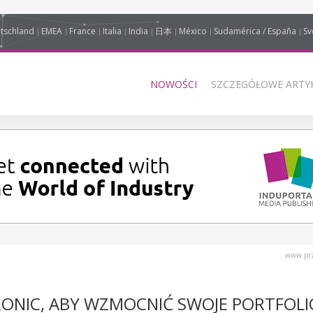
tschland
EMEA
France
Italia
India
日本
México
Sudamérica / España
Sv
NOWOŚCI
SZCZEGÓŁOWE ARTYK
www.prz
RONIC, ABY WZMOCNIĆ SWOJE PORTFOLI