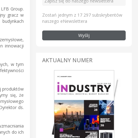
 LFB Group.
Zostań jednym z 17 297 subskrybentów
jny gracz w
naszego eNewslettera
i budynkach
Wyślij
rzemysłowe,
n innowacji
AKTUALNY NUMER
nych, w tym
efektywności
ej produktów
ymy się, że
zemysłowego
yrektor ds.
wzmacniania
anych do ich