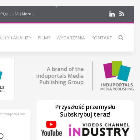
erige
USA
More...
UŁY I ANALIZY
FILMY
WYDARZENIA
KONTAKT
Przyszłość przemysłu
Subskrybuj teraz!
emysl-polska.com
O