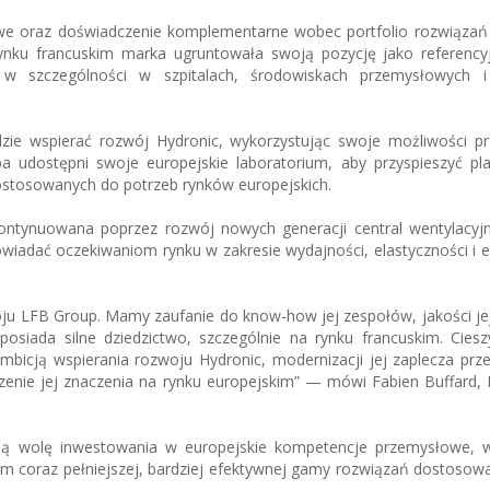
e oraz doświadczenie komplementarne wobec portfolio rozwiązań
rynku francuskim marka ugruntowała swoją pozycję jako referency
 w szczególności w szpitalach, środowiskach przemysłowych 
e wspierać rozwój Hydronic, wykorzystując swoje możliwości p
a udostępni swoje europejskie laboratorium, aby przyspieszyć pla
ostosowanych do potrzeb rynków europejskich.
ontynuowana poprzez rozwój nowych generacji central wentylacyj
iadać oczekiwaniom rynku w zakresie wydajności, elastyczności i 
oju LFB Group. Mamy zaufanie do know-how jej zespołów, jakości j
osiada silne dziedzictwo, szczególnie na rynku francuskim. Ciesz
bicją wspierania rozwoju Hydronic, modernizacji jej zaplecza pr
nie jej znaczenia na rynku europejskim” — mówi Fabien Buffard, D
oją wolę inwestowania w europejskie kompetencje przemysłowe, 
om coraz pełniejszej, bardziej efektywnej gamy rozwiązań dostosow