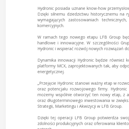
Hydronic posiada uznane know-how przemysłow
Dzięki silnemu dziedzictwu historycznemu na 
wymagających zastosowaniach technicznych,
komercyjnych.
W ramach tego nowego etapu LFB Group będzi
handlowe i innowacyjne. W szczególności Grup
Hydronic i wspierać rozwój nowych rozwiązań d
Dynamika innowacji Hydronic będzie również k
platformy MCX, zaprojektowanych tak, aby odpow
energetycznej.
„Przejęcie Hydronic stanowi ważny etap w rozw
oraz potencjału rozwojowego firmy. Hydronic p
możemy wspólnie otworzyć ten nowy etap, z am
oraz długoterminowego inwestowania w zwiększe
Strategii, Marketingu i Akwizycji w LFB Group.
Dzięki tej operacji LFB Group potwierdza sw
zdolności produkcyjnych oraz oferowania klient