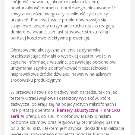
spójność spawania, jakość rozpylania lakieru,
powtarzalność momentu obrotowego, niezawodność
chwytania próżniowego czy stabilność cyklu pracy
urządzeń. Ponieważ wiele problemów rozwija się
stopniowo, zespoły utrzymania ruchu często reagują
dopiero na awarie, zamiast stosować strukturalną i
bardziej kosztowo efektywną prewencję.
Obrazowanie akustyczne zmienia tę dynamikę,
przekształcając dźwięki o wysokiej częstotliwości w
czytelne informacje wizualne, pozwalając personelowi
utrzymania szybko zidentyfikować nieszczelności i
nieprawidłowe źródła dźwięku, nawet w hałaśliwym
środowisku produkcyjnym.
W przeciwieństwie do tradycyjnych narzędzi, takich jak
testery ultradźwiękowe i detektory wycieków, które
zazwyczaj opierają się na pojedynczych mikrofonach i
interpretacji operatora,
kamery akustyczne HIKMICRO
serii AI
oferują do 136 mikrofonów MEMS o niskim
poziomie szumów oraz regulowaną technologię pasma
od 2 do 96 kHz. Efektem jest szybka i dokładna lokalizacja
wycieków sprężonego powietrza podczas bieżącej