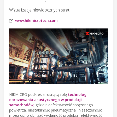
Wizualizacja niewidocznych strat.
www.hikmicrotech.com
HIKMICRO podkreśla rosnącą rolę
technologii
obrazowania akustycznego w produkcji
samochodów
, gdzie nieefektywność sprężonego
powietrza, niestabilność pneumatyczna i nieszczelności
mogą cicho obniżać wydajność produkcji, efektywność