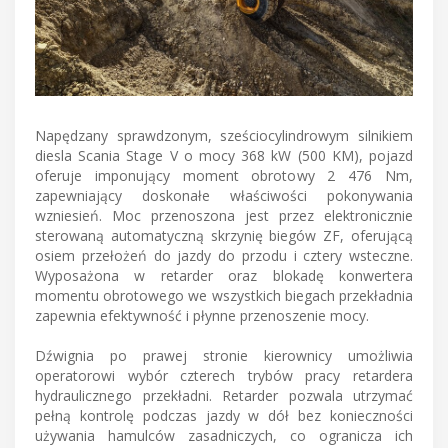
Napędzany sprawdzonym, sześciocylindrowym silnikiem
diesla Scania Stage V o mocy 368 kW (500 KM), pojazd
oferuje imponujący moment obrotowy 2 476 Nm,
zapewniający doskonałe właściwości pokonywania
wzniesień. Moc przenoszona jest przez elektronicznie
sterowaną automatyczną skrzynię biegów ZF, oferującą
osiem przełożeń do jazdy do przodu i cztery wsteczne.
Wyposażona w retarder oraz blokadę konwertera
momentu obrotowego we wszystkich biegach przekładnia
zapewnia efektywność i płynne przenoszenie mocy.
Dźwignia po prawej stronie kierownicy umożliwia
operatorowi wybór czterech trybów pracy retardera
hydraulicznego przekładni. Retarder pozwala utrzymać
pełną kontrolę podczas jazdy w dół bez konieczności
używania hamulców zasadniczych, co ogranicza ich