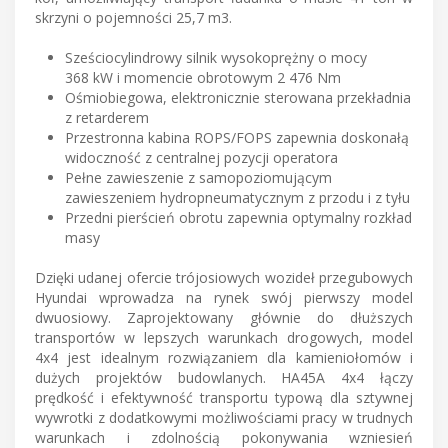
skrzyni o pojemności 25,7 m3.
Sześciocylindrowy silnik wysokoprężny o mocy
368 kW i momencie obrotowym 2 476 Nm
Ośmiobiegowa, elektronicznie sterowana przekładnia
z retarderem
Przestronna kabina ROPS/FOPS zapewnia doskonałą
widoczność z centralnej pozycji operatora
Pełne zawieszenie z samopoziomującym
zawieszeniem hydropneumatycznym z przodu i z tyłu
Przedni pierścień obrotu zapewnia optymalny rozkład
masy
Dzięki udanej ofercie trójosiowych wozideł przegubowych
Hyundai wprowadza na rynek swój pierwszy model
dwuosiowy. Zaprojektowany głównie do dłuższych
transportów w lepszych warunkach drogowych, model
4x4 jest idealnym rozwiązaniem dla kamieniołomów i
dużych projektów budowlanych. HA45A 4x4 łączy
prędkość i efektywność transportu typową dla sztywnej
wywrotki z dodatkowymi możliwościami pracy w trudnych
warunkach i zdolnością pokonywania wzniesień