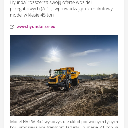
Hyundai rozszerza swoją ofertę wozideł
przegubowych (ADT), wprowadzając czterokołowy
model w klasie 45 ton.
www.hyundai-ce.eu
Model HA45A 4x4 wykorzystuje układ podwójnych tylnych
kół, umożliwiający transport ładunku o masie 41 ton w