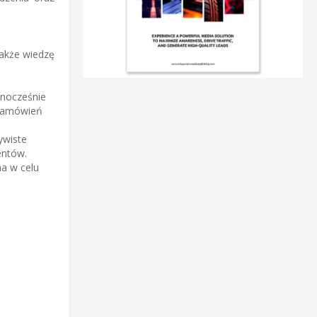
także wiedzę
dnocześnie
 zamówień
ywiste
entów.
a w celu