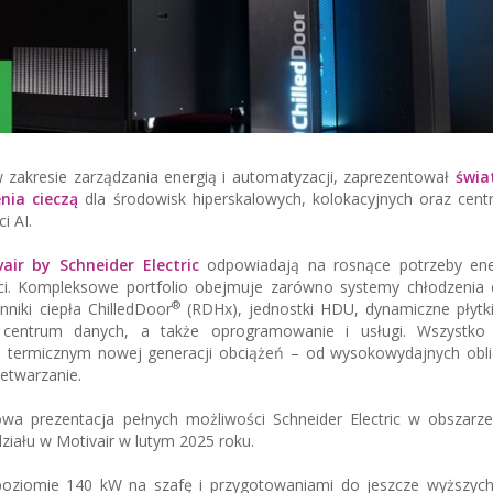
i w zakresie zarządzania energią i automatyzacji, zaprezentował
świa
nia cieczą
dla środowisk hiperskalowych, kolokacyjnych oraz cent
i AI.
air by Schneider Electric
odpowiadają na rosnące potrzeby ene
. Kompleksowe portfolio obejmuje zarówno systemy chłodzenia ci
®
niki ciepła ChilledDoor
(RDHx), jednostki HDU, dynamiczne płytki
ry centrum danych, a także oprogramowanie i usługi. Wszystko
 termicznym nowej generacji obciążeń – od wysokowydajnych obli
zetwarzanie.
owa prezentacja pełnych możliwości Schneider Electric w obszarze
ziału w Motivair w lutym 2025 roku.
poziomie 140 kW na szafę i przygotowaniami do jeszcze wyższych