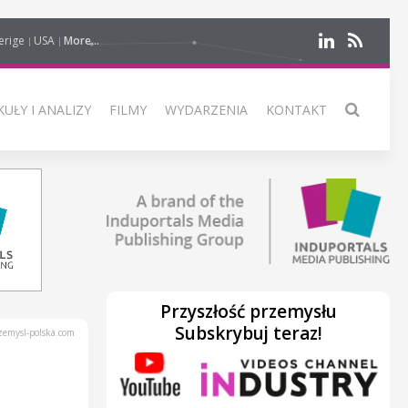
erige
USA
More...
UŁY I ANALIZY
FILMY
WYDARZENIA
KONTAKT
Przyszłość przemysłu
Subskrybuj teraz!
emysl-polska.com