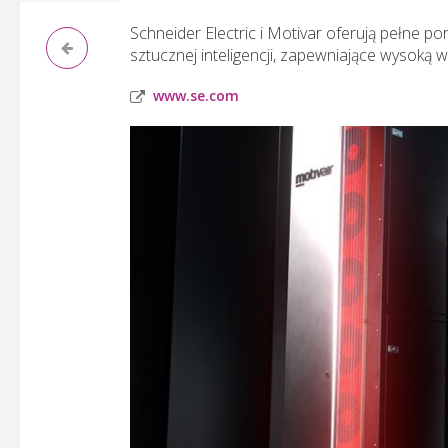
Schneider Electric i Motivar oferują pełne p
sztucznej inteligencji, zapewniające wysoką 
www.se.com