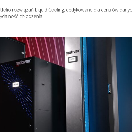
ortfolio rozwiązań Liquid Cooling, dedykowane dla centrów danyc
wydajność chłodzenia.