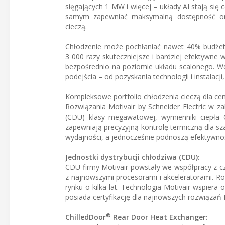
sięgających 1 MW i więcej – układy AI stają się c
samym zapewniać maksymalną dostępność oraz 
cieczą.
Chłodzenie może pochłaniać nawet 40% budżetu
3 000 razy skuteczniejsze i bardziej efektywne
bezpośrednio na poziomie układu scalonego. W
podejścia – od pozyskania technologii i instalacj
Kompleksowe portfolio chłodzenia cieczą dla ce
Rozwiązania Motivair by Schneider Electric w za
(CDU) klasy megawatowej, wymienniki ciepła 
zapewniają precyzyjną kontrolę termiczną dla s
wydajności, a jednocześnie podnoszą efektywnoś
Jednostki dystrybucji chłodziwa (CDU):
CDU firmy Motivair powstały we współpracy z 
z najnowszymi procesorami i akceleratorami. 
rynku o kilka lat. Technologia Motivair wspier
posiada certyfikację dla najnowszych rozwiązań 
®
ChilledDoor
Rear Door Heat Exchanger: