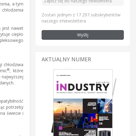
żenia, a tym
 chłodzenia
Zostań jednym z 17 297 subskrybentów
naszego eNewslettera
 jest nawet
ytuje ciepło
Wyślij
mpleksowego
AKTUALNY NUMER
ji chłodziwa
®
amic
, które
e najwyższej
danych.
patybilność
ąc potrzeby
na świecie i