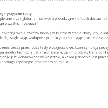
ygorystyczne testy
spierane przez globalne możliwości produkcyjne i łańcuch dostaw, a 
cję wszystkich rozwiązań.
 otworzył swoją czwartą fabrykę w Buffalo w stanie Nowy Jork, a je
iach, zwiększając wydajność produkcyjną i skracając czas realizacji
dzenia cieczą przechodzą testy wydajnościowe, które symulują rzecz
arametry termiczne, jak i mechaniczne, zanim produkty trafią do kli
ność jest weryfikowana wewnętrznie, a każda jednostka jest płukan
co pomaga zapobiegać problemom na miejscu.