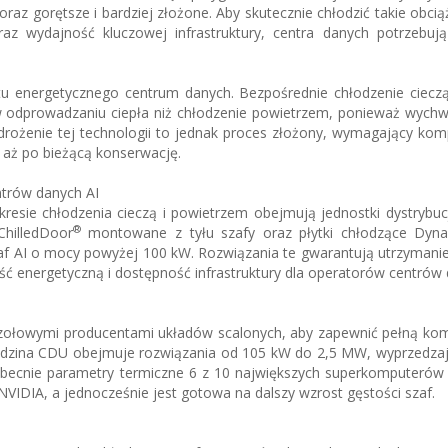
oraz gorętsze i bardziej złożone. Aby skutecznie chłodzić takie obcią
wydajność kluczowej infrastruktury, centra danych potrzebują
 energetycznego centrum danych. Bezpośrednie chłodzenie cieczą
 w odprowadzaniu ciepła niż chłodzenie powietrzem, ponieważ wychw
drożenie tej technologii to jednak proces złożony, wymagający ko
i, aż po bieżącą konserwację.
ntrów danych AI
kresie chłodzenia cieczą i powietrzem obejmują jednostki dystrybuc
®
ChilledDoor
montowane z tyłu szafy oraz płytki chłodzące Dyn
zaf AI o mocy powyżej 100 kW. Rozwiązania te gwarantują utrzymani
ć energetyczną i dostępność infrastruktury dla operatorów centrów 
czołowymi producentami układów scalonych, aby zapewnić pełną kom
Rodzina CDU obejmuje rozwiązania od 105 kW do 2,5 MW, wyprzedzaj
a obecnie parametry termiczne 6 z 10 największych superkomputerów 
NVIDIA, a jednocześnie jest gotowa na dalszy wzrost gęstości szaf.