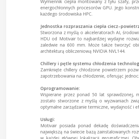
Wymiennik ciepła montowany z tyłu szafy, prz
energochłonnych procesorów GPU. Jego konstruk
każdego środowiska HPC.
Jednostka rozpraszania ciepła ciecz–powietr
Stworzona z myślą o akceleratorach AI, środowi
HDU od Motivair to najbardziej wydajne rozwi
zaledwie na 600 mm. Może także tworzyć obi
architekturą obliczeniową NVIDIA NVL144.
Chillery i pętle systemu chłodzenia technolo
Zamknięte chillery chłodzone powietrzem pozw
zapotrzebowania na chłodzenie, oferując jednoc
Oprogramowanie:
Wspierane przez ponad 50 lat sprawdzonej, mu
zostało stworzone z myślą o wyzwaniach zwią
optymalne zarządzanie termiczne, wydajność i 
Usługi:
Motivair posiada ponad dekadę doświadczenia
największą na świecie bazą zainstalowanych rozw
w każdej głównej lokalizacji geograficznej. 