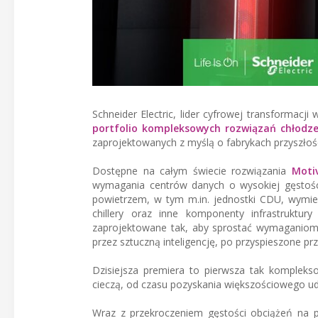
Schneider Electric, lider cyfrowej transformacj
portfolio kompleksowych rozwiązań chłodze
zaprojektowanych z myślą o fabrykach przyszłośc
Dostępne na całym świecie rozwiązania
Motiv
wymagania centrów danych o wysokiej gęstości
powietrzem, w tym m.in. jednostki CDU, wymien
chillery oraz inne komponenty infrastruktu
zaprojektowane tak, aby sprostać wymaganiom
przez sztuczną inteligencję, po przyspieszone pr
Dzisiejsza premiera to pierwsza tak kompleks
cieczą, od czasu pozyskania większościowego ud
Wraz z przekroczeniem gęstości obciążeń na 