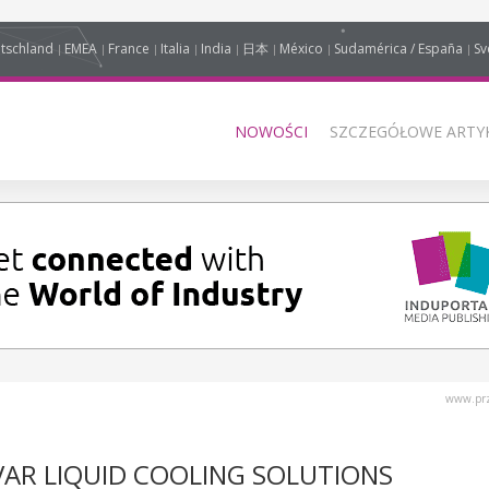
tschland
EMEA
France
Italia
India
日本
México
Sudamérica / España
Sv
NOWOŚCI
SZCZEGÓŁOWE ARTYK
www.prz
VAR LIQUID COOLING SOLUTIONS