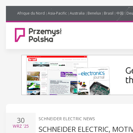
Afrique du Nord
Asia-Pacific
Australia
Benelux
Brasil
中国
Deu
30
SCHNEIDER ELECTRIC NEWS
WRZ
'25
SCHNEIDER ELECTRIC, MOTI