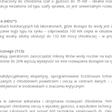
eznaczony do chłodzenia szaf o gęstości do 75 kW – idealne rozw
cja niezależna od typu szafy sprawia, że jest uniwersalnym rozwi
ze (HDU™):
skach kolokacyjnych lub laboratoriach, gdzie dostępo do wody jest 
ązanie tego typu na rynku – odprowadza 100 kW ciepła w obudowi
eg wodny zdolny obsłużyć do 132 kW mocy chłodniczej – w prop
gicznego (TCS):
alają operatorom zaoszczędzić miliony litrów wody rocznie na ka
ześnie do 20% wyższą wydajność niż inne rozwiązania dostępne na r
ltidyscyplinarnej ekspertyzy, oprogramowanie EcoStruxure Schneid
zanych z chłodzeniem powietrzem i cieczą w centrach danych – 
efektywność w środowiskach o znaczeniu krytycznym.
 w zakresie wdrażania i utrzymania rozwiązań chłodzenia. Fir
iązań chłodzenia cieczą o wysokiej gęstości, a wyszkoleni technicy
Obecnie szkolonych jest ponad 600 techników serwisowych ds. chło