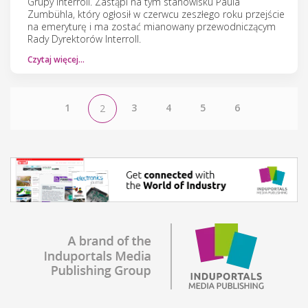
Grupy Interroll. Zastąpi na tym stanowisku Paula
Zumbühla, który ogłosił w czerwcu zeszłego roku przejście
na emeryturę i ma zostać mianowany przewodniczącym
Rady Dyrektorów Interroll.
Czytaj więcej…
1
3
4
5
6
2