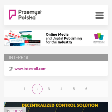
INTERROLL
www.interroll.com
1
3
4
5
6
2
19
JUL
'21