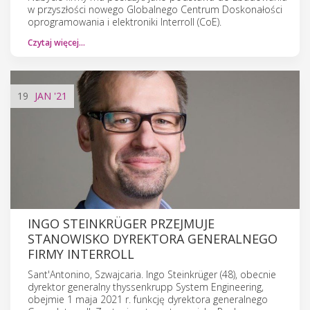
w przyszłości nowego Globalnego Centrum Doskonałości
oprogramowania i elektroniki Interroll (CoE).
Czytaj więcej…
19
JAN
'21
INGO STEINKRÜGER PRZEJMUJE
STANOWISKO DYREKTORA GENERALNEGO
FIRMY INTERROLL
Sant'Antonino, Szwajcaria. Ingo Steinkrüger (48), obecnie
dyrektor generalny thyssenkrupp System Engineering,
obejmie 1 maja 2021 r. funkcję dyrektora generalnego