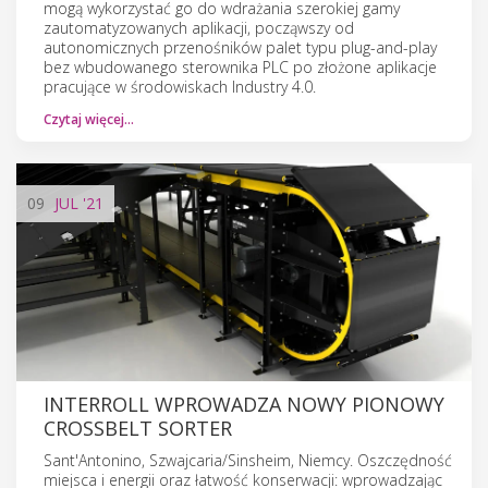
mogą wykorzystać go do wdrażania szerokiej gamy
zautomatyzowanych aplikacji, począwszy od
autonomicznych przenośników palet typu plug-and-play
bez wbudowanego sterownika PLC po złożone aplikacje
pracujące w środowiskach Industry 4.0.
Czytaj więcej…
09
JUL
'21
INTERROLL WPROWADZA NOWY PIONOWY
CROSSBELT SORTER
Sant'Antonino, Szwajcaria/Sinsheim, Niemcy. Oszczędność
miejsca i energii oraz łatwość konserwacji: wprowadzając