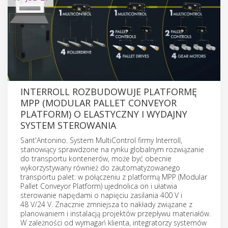
INTERROLL ROZBUDOWUJE PLATFORMĘ
MPP (MODULAR PALLET CONVEYOR
PLATFORM) O ELASTYCZNY I WYDAJNY
SYSTEM STEROWANIA
Sant'Antonino. System MultiControl firmy Interroll,
stanowiący sprawdzone na rynku globalnym rozwiązanie
do transportu kontenerów, może być obecnie
wykorzystywany również do zautomatyzowanego
transportu palet: w połączeniu z platformą MPP (Modular
Pallet Conveyor Platform) ujednolica on i ułatwia
sterowanie napędami o napięciu zasilania 400 V i
48 V/24 V. Znacznie zmniejsza to nakłady związane z
planowaniem i instalacją projektów przepływu materiałów.
W zależności od wymagań klienta, integratorzy systemów