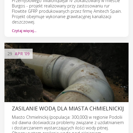
Przemysłowego Villalonquéjar IV zlokalizowany w mieście
Burgos - projekt realizowany przy zastosowaniu rur
Flowtite GFRP produkowanych przez firmę Amitech Spain.
Projekt obejmuje wykonanie grawitacyjnej kanalizacji
deszczowej.
Czytaj więcej…
29
APR
'09
ZASILANIE WODĄ DLA MIASTA CHMIELNICKIJ
Miasto Chmielnickij (populacja: 300,000) w regionie Podolii
od dawna doświadcza problemy związane z uzdatnianiem
i dostarczaniem wystarczających ilości wody pitnej.