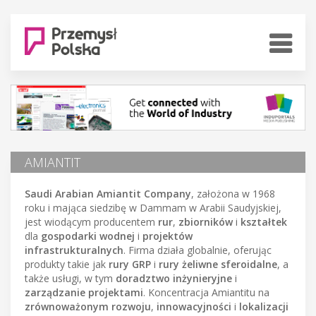
AMIANTIT
Saudi Arabian Amiantit Company
, założona w 1968
roku i mająca siedzibę w Dammam w Arabii Saudyjskiej,
jest wiodącym producentem
rur
,
zbiorników
i
kształtek
dla
gospodarki wodnej
i
projektów
infrastrukturalnych
. Firma działa globalnie, oferując
produkty takie jak
rury GRP
i
rury żeliwne sferoidalne
, a
także usługi, w tym
doradztwo inżynieryjne
i
zarządzanie projektami
. Koncentracja Amiantitu na
zrównoważonym rozwoju
,
innowacyjności
i
lokalizacji