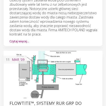
Obecny system zasilania woda pod ciśnieniem
zbudowany wiele lat temu z rur żelbetonowych jest
przestarzały. Notoryczne usterki głównej sieci
dostarczającej wodę do miasta niosą niebezpieczeństwo
zawieszenia dostaw wody dla całego miasta. Zaistniała
zatem konieczność wprowadzenia nowego systemu
zasilania wodą, aby znacznie poprawić niezawodność
dostaw wody dla miasta. Firma AMITECH POLAND wygrała
kontrakt na te prace.
Czytaj więcej…
11
MAR
'09
FLOWTITE™, SYSTEMY RUR GRP DO