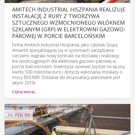
AMITECH INDUSTRIAL HISZPANIA REALIZUJE
INSTALACJĘ Z RURY Z TWORZYWA
SZTUCZNEGO WZMOCNIONEGO WŁÓKNEM
SZKLANYM (GRP) W ELEKTROWNI GAZOWO-
PAROWEJ W PORCIE BARCELOŃSKIM
Firma Amitech Industrial Hiszpania, jako członek Grupy
Amiantit specjalizującej się w systemach zarządzania
cieczami, wygrała nowy kontrakt na dostawę i realizację
linii wodociągowych dla elektrowni gazowo-parowej w
porcie barcelońskim. Inwestycja opiewać będzie na łączną
kwotę 500 milionów euro i dotyczy wykonania instalacji o
mocy 850 MW. Oddanie do eksploatacji planowane jest
latem 2010r
Czytaj więcej…
10
FEB
'09