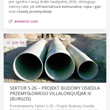
jest zgodna z wizją Arabii Saudyjskiej 2030, obsługując
sektory takie jak
infrastruktura komunalna
,
ropa i gaz
oraz
rozwój przemysłowy
.
amiantit.com
10
JUN
'09
SEKTOR S-26 – PROJEKT BUDOWY OSIEDLA
PRZEMYSŁOWEGO VILLALONQUÉJAR IV
(BURGOS)
Przedstawiamy Sektor S-26 – Projekt Budowy Osiedla