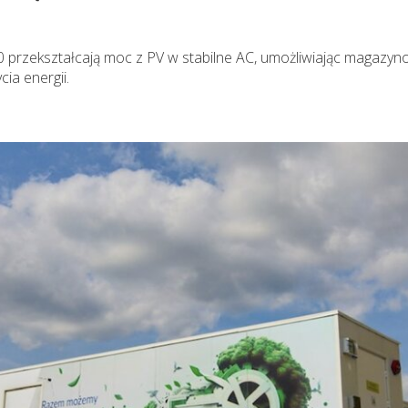
 przekształcają moc z PV w stabilne AC, umożliwiając magazyn
ia energii.