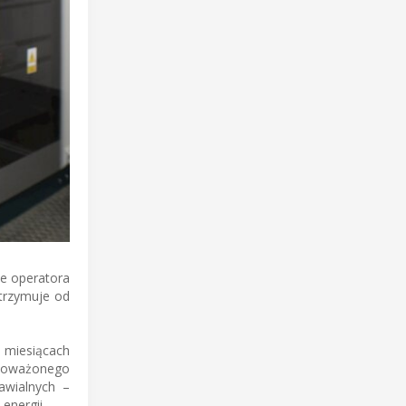
e operatora
otrzymuje od
 miesiącach
ównoważonego
awialnych –
energii.