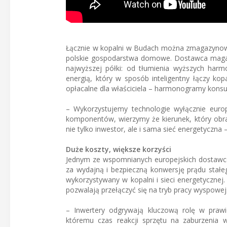
Łącznie w kopalni w Budach można zmagazynować 
polskie gospodarstwa domowe. Dostawca magaz
najwyższej półki: od tłumienia wyższych harm
energią, który w sposób inteligentny łączy kop
opłacalne dla właściciela – harmonogramy konsum
– Wykorzystujemy technologie wyłącznie europ
komponentów, wierzymy że kierunek, który obral
nie tylko inwestor, ale i sama sieć energetyczna
Duże koszty, większe korzyści
Jednym ze wspomnianych europejskich dostawcó
za wydajną i bezpieczną konwersję prądu stałe
wykorzystywany w kopalni i sieci energetycznej
pozwalają przełączyć się na tryb pracy wyspowej
– Inwertery odgrywają kluczową rolę w praw
któremu czas reakcji sprzętu na zaburzenia w