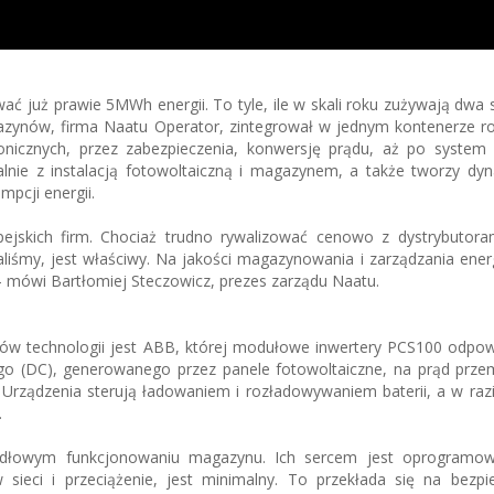
już prawie 5MWh energii. To tyle, ile w skali roku zużywają dwa 
ynów, firma Naatu Operator, zintegrował w jednym kontenerze ro
onicznych, przez zabezpieczenia, konwersję prądu, aż po system 
alnie z instalacją fotowoltaiczną i magazynem, a także tworzy dy
pcji energii.
ejskich firm. Chociaż trudno rywalizować cenowo z dystrybutoram
iśmy, jest właściwy. Na jakości magazynowania i zarządzania ener
 – mówi Bartłomiej Steczowicz, prezes zarządu Naatu.
w technologii jest ABB, której modułowe inwertery PCS100 odpowi
go (DC), generowanego przez panele fotowoltaiczne, na prąd przem
. Urządzenia sterują ładowaniem i rozładowywaniem baterii, a w raz
.
idłowym funkcjonowaniu magazynu. Ich sercem jest oprogramowa
 sieci i przeciążenie, jest minimalny. To przekłada się na bezpi