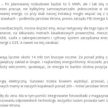
– Po planowanej rozbudowie będzie to 5 MWh, ale i tak siłą r
ież pracuje, nie bylibyśmy samowystarczalni. Jednocześnie w sł
anej energii, co przy skali naszej instalacji mogło wiązać się z
 stawkach – podkreśla Jarosław Wrona, prezes zarządu PBI Energia Sp.
owoltaicznych, można dojrzeć inny, wciąż nietypowy dla tego typu mi
nerze, na kilkunastu metrach kwadratowych powierzchni, mieszcz
k ABB, szafa z zabezpieczeniami i cyfrowy system zarządzania ene
rgii z OZE. A nawet na niej zarabiać.
wają łącznie około 14 mln ton kruszyw rocznie. Za ponad jedną c
iększy zakład w Grupie. I najbardziej energochłonny. Kruszarki, pr
oboty wieczorem, sprawiając, że energia to bardzo istotna pozycj
gię elektryczną. Surowiec trzeba bowiem wydobyć, przesiać, 
owych mamy w naszych kopalniach ponad 200 – mówi Jarosław Wron
dły do zera. Ma w tym pomóc integrowanie fotowoltaiki z magazynam
tosowaniu odpowiednich technologii, wszystko razem pozwala nam s
rosław Wrona.