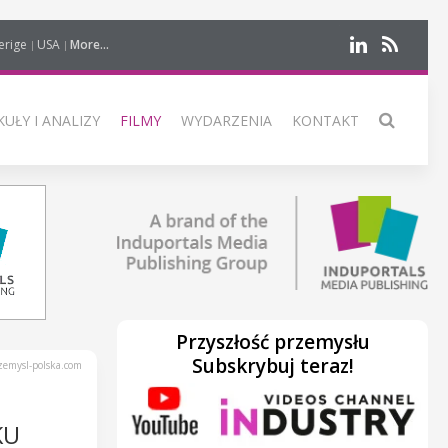
erige
USA
More...
UŁY I ANALIZY
FILMY
WYDARZENIA
KONTAKT
Przyszłość przemysłu
Subskrybuj teraz!
emysl-polska.com
KU