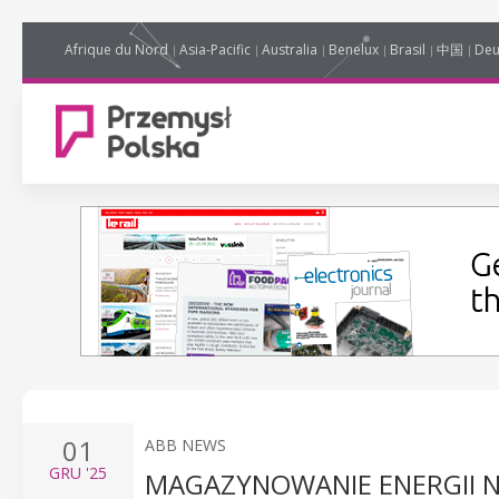
Afrique du Nord
Asia-Pacific
Australia
Benelux
Brasil
中国
Deu
01
ABB NEWS
GRU
'25
MAGAZYNOWANIE ENERGII N