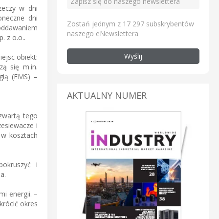
zeczy w dni
oneczne dni
Zostań jednym z 17 297 subskrybentów
 oddawaniem
naszego eNewslettera
 z o.o..
Wyślij
ejsc obiekt:
ą się m.in.
rgią (EMS) –
AKTUALNY NUMER
zwartą tego
zesiewacze i
a w kosztach
pokruszyć i
a.
i energii. –
krócić okres