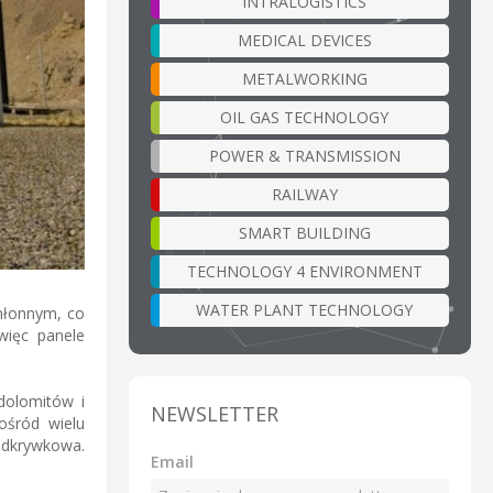
INTRALOGISTICS
MEDICAL DEVICES
METALWORKING
OIL GAS TECHNOLOGY
POWER & TRANSMISSION
RAILWAY
SMART BUILDING
TECHNOLOGY 4 ENVIRONMENT
WATER PLANT TECHNOLOGY
hłonnym, co
więc panele
 dolomitów i
NEWSLETTER
ośród wielu
 odkrywkowa.
Email