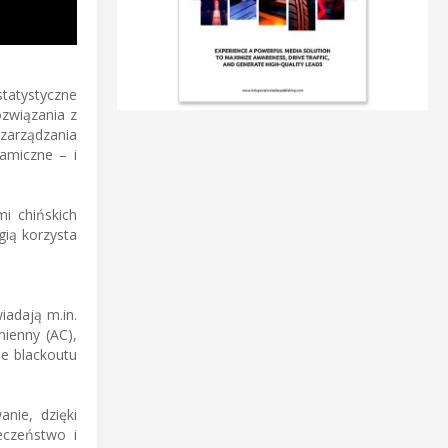
statystyczne
związania z
zarządzania
namiczne – i
i chińskich
gią korzysta
adają m.in.
ienny (AC),
ie blackoutu
nie, dzięki
eczeństwo i