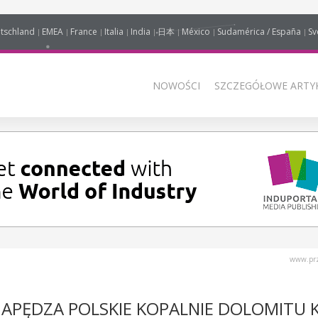
tschland
EMEA
France
Italia
India
日本
México
Sudamérica / España
Sv
NOWOŚCI
SZCZEGÓŁOWE ARTYK
www.prz
APĘDZA POLSKIE KOPALNIE DOLOMITU 