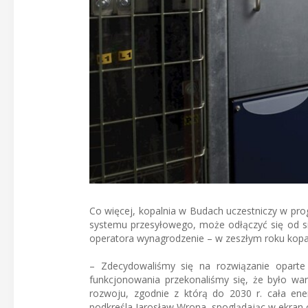
Co więcej, kopalnia w Budach uczestniczy w pr
systemu przesyłowego, może odłączyć się od si
operatora wynagrodzenie – w zeszłym roku kopaln
– Zdecydowaliśmy się na rozwiązanie oparte 
funkcjonowania przekonaliśmy się, że było wart
rozwoju, zgodnie z którą do 2030 r. cała en
podkreśla Jarosław Wrona, spoglądając w ekran 