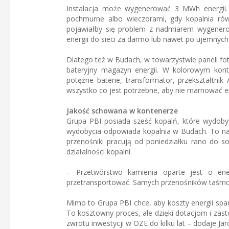
Instalacja może wygenerować 3 MWh energii. 
pochmurne albo wieczorami, gdy kopalnia równ
pojawiałby się problem z nadmiarem wygenerow
energii do sieci za darmo lub nawet po ujemnych
Dlatego też w Budach, w towarzystwie paneli fot
bateryjny magazyn energii. W kolorowym konte
potężne baterie, transformator, przekształtni
wszystko co jest potrzebne, aby nie marnować ene
Jakość schowana w kontenerze
Grupa PBI posiada sześć kopalń, które wydoby
wydobycia odpowiada kopalnia w Budach. To najw
przenośniki pracują od poniedziałku rano do s
działalności kopalni.
– Przetwórstwo kamienia oparte jest o ener
przetransportować. Samych przenośników taśm
Mimo to Grupa PBI chce, aby koszty energii spa
To kosztowny proces, ale dzięki dotacjom i zas
zwrotu inwestycji w OZE do kilku lat – dodaje Ja