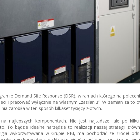
ogramie Demand Site Response (DSR), w ramach którego na poleceni
eci i pracować wyłącznie na własnym „zasilaniu”. W zamian za to 
ia zarobiła w ten sposób kilkaset tysięcy złotych.
na najlepszych komponentach. Nie jest najtańsze, ale po kilku
o. To będzie idealne narzędzie to realizacji naszej strategii zr
ergia wykorzystywana w Grupie PBI, ma pochodzić ze źródeł odn
osobistego komputera, na którym widać panel operatorski magazynu 