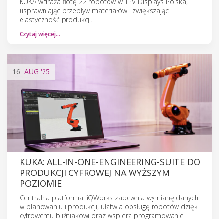
KUKA wdraża flotę 22 robotów w TPV Displays Polska,
usprawniając przepływ materiałów i zwiększając
elastyczność produkcji.
Czytaj więcej…
16
AUG
'25
KUKA: ALL-IN-ONE-ENGINEERING-SUITE DO
PRODUKCJI CYFROWEJ NA WYŻSZYM
POZIOMIE
Centralna platforma iiQWorks zapewnia wymianę danych
w planowaniu i produkcji, ułatwia obsługę robotów dzięki
cyfrowemu bliźniakowi oraz wspiera programowanie