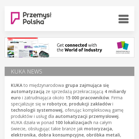
KUKA NEWS
KUKA
to międzynarodowa
grupa zajmująca się
automatyzacją
ze sprzedażą przekraczającą
4 miliardy
euro
i zatrudniająca około
15 000 pracowników
. Firma
specjalizuje się w
robotyce
,
produkcji zakładów
i
technologii systemowej
, oferując kompleksową gamę
produktów i usług dla
automatyzacji przemysłowej
.
KUKA działa w ponad
100 lokalizacjach
na całym
świecie, obsługując takie branże jak
motoryzacja
,
elektronika
,
dobra konsumpcyjne
,
obróbka metali
,