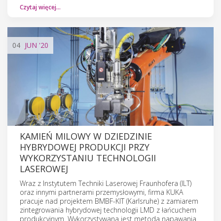
Czytaj więcej…
04
JUN
'20
KAMIEŃ MILOWY W DZIEDZINIE
HYBRYDOWEJ PRODUKCJI PRZY
WYKORZYSTANIU TECHNOLOGII
LASEROWEJ
Wraz z Instytutem Techniki Laserowej Fraunhofera (ILT)
oraz innymi partnerami przemysłowymi, firma KUKA
pracuje nad projektem BMBF-KIT (Karlsruhe) z zamiarem
zintegrowania hybrydowej technologii LMD z łańcuchem
produkcyjnym. Wykorzystywana jest metoda napawania