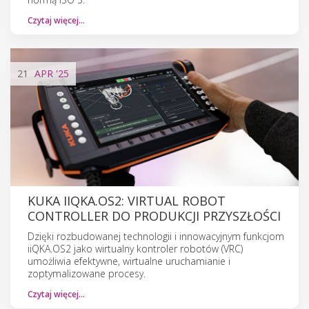
Czytaj więcej…
21
APR
'25
KUKA IIQKA.OS2: VIRTUAL ROBOT
CONTROLLER DO PRODUKCJI PRZYSZŁOŚCI
Dzięki rozbudowanej technologii i innowacyjnym funkcjom
iiQKA.OS2 jako wirtualny kontroler robotów (VRC)
umożliwia efektywne, wirtualne uruchamianie i
zoptymalizowane procesy.
Czytaj więcej…