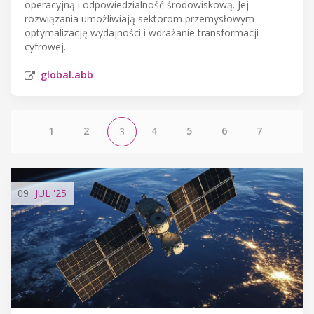
operacyjną i odpowiedzialność środowiskową. Jej
rozwiązania umożliwiają sektorom przemysłowym
optymalizację wydajności i wdrażanie transformacji
cyfrowej.
global.abb
1
2
4
5
6
7
3
09
JUL
'25