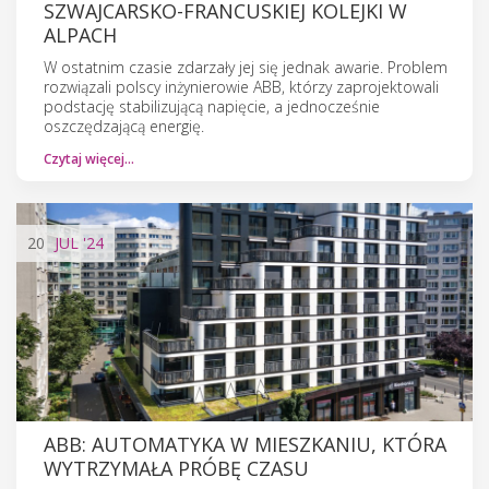
SZWAJCARSKO-FRANCUSKIEJ KOLEJKI W
ALPACH
W ostatnim czasie zdarzały jej się jednak awarie. Problem
rozwiązali polscy inżynierowie ABB, którzy zaprojektowali
podstację stabilizującą napięcie, a jednocześnie
oszczędzającą energię.
Czytaj więcej…
20
JUL
'24
ABB: AUTOMATYKA W MIESZKANIU, KTÓRA
WYTRZYMAŁA PRÓBĘ CZASU