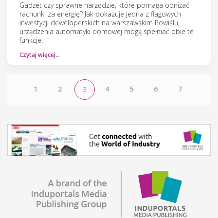
Gadżet czy sprawne narzędzie, które pomaga obniżać
rachunki za energię? Jak pokazuje jedna z flagowych
inwestycji deweloperskich na warszawskim Powiślu,
urządzenia automatyki domowej mogą spełniać obie te
funkcje.
Czytaj więcej…
1
2
4
5
6
7
3