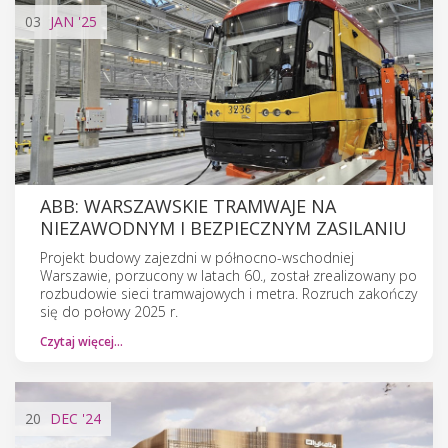
03
JAN
'25
ABB: WARSZAWSKIE TRAMWAJE NA
NIEZAWODNYM I BEZPIECZNYM ZASILANIU
Projekt budowy zajezdni w północno-wschodniej
Warszawie, porzucony w latach 60., został zrealizowany po
rozbudowie sieci tramwajowych i metra. Rozruch zakończy
się do połowy 2025 r.
Czytaj więcej…
20
DEC
'24