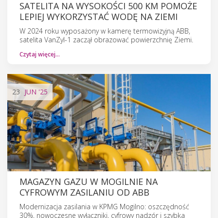
SATELITA NA WYSOKOŚCI 500 KM POMOŻE
LEPIEJ WYKORZYSTAĆ WODĘ NA ZIEMI
W 2024 roku wyposażony w kamerę termowizyjną ABB,
satelita VanZyl-1 zaczął obrazować powierzchnię Ziemi.
Czytaj więcej…
23
JUN
'25
MAGAZYN GAZU W MOGILNIE NA
CYFROWYM ZASILANIU OD ABB
Modernizacja zasilania w KPMG Mogilno: oszczędność
30%, nowoczesne wyłączniki, cyfrowy nadzór i szybka