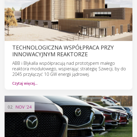
TECHNOLOGICZNA WSPÓŁPRACA PRZY
INNOWACYJNYM REAKTORZE
ABB i Blykalla współpracują nad prototypem małego
reaktora modułowego, wspierając strategię Szwecji, by do
2045 przyłączyć 10 GW energii jądrowej.
Czytaj więcej…
02
NOV
'24