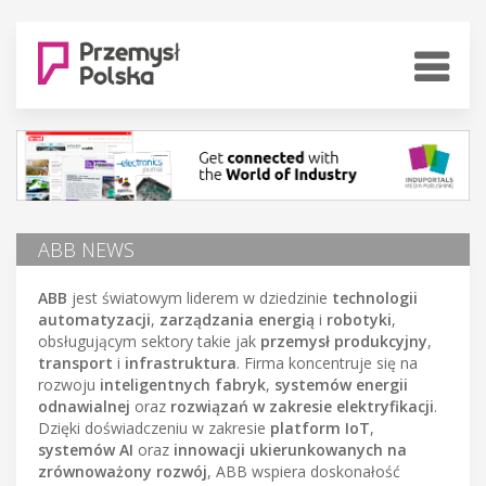
ABB NEWS
ABB
jest światowym liderem w dziedzinie
technologii
automatyzacji
,
zarządzania energią
i
robotyki
,
obsługującym sektory takie jak
przemysł produkcyjny
,
transport
i
infrastruktura
. Firma koncentruje się na
rozwoju
inteligentnych fabryk
,
systemów energii
odnawialnej
oraz
rozwiązań w zakresie elektryfikacji
.
Dzięki doświadczeniu w zakresie
platform IoT
,
systemów AI
oraz
innowacji ukierunkowanych na
zrównoważony rozwój
, ABB wspiera doskonałość