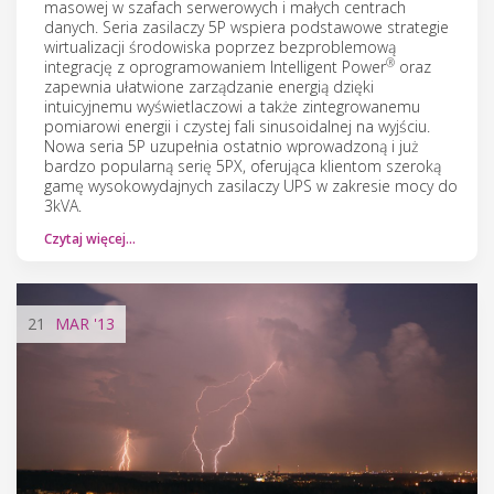
masowej w szafach serwerowych i małych centrach
danych. Seria zasilaczy 5P wspiera podstawowe strategie
wirtualizacji środowiska poprzez bezproblemową
®
integrację z oprogramowaniem Intelligent Power
oraz
zapewnia ułatwione zarządzanie energią dzięki
intuicyjnemu wyświetlaczowi a także zintegrowanemu
pomiarowi energii i czystej fali sinusoidalnej na wyjściu.
Nowa seria 5P uzupełnia ostatnio wprowadzoną i już
bardzo popularną serię 5PX, oferująca klientom szeroką
gamę wysokowydajnych zasilaczy UPS w zakresie mocy do
3kVA.
Czytaj więcej…
21
MAR
'13