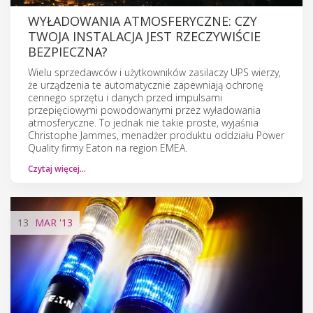
WYŁADOWANIA ATMOSFERYCZNE: CZY
TWOJA INSTALACJA JEST RZECZYWIŚCIE
BEZPIECZNA?
Wielu sprzedawców i użytkowników zasilaczy UPS wierzy,
że urządzenia te automatycznie zapewniają ochronę
cennego sprzętu i danych przed impulsami
przepięciowymi powodowanymi przez wyładowania
atmosferyczne. To jednak nie takie proste, wyjaśnia
Christophe Jammes, menadżer produktu oddziału Power
Quality firmy Eaton na region EMEA.
Czytaj więcej…
13
MAR
'13