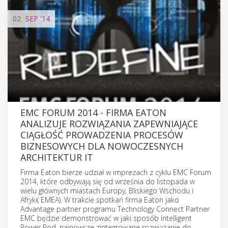
02
SEP
'14
EMC FORUM 2014 - FIRMA EATON
ANALIZUJE ROZWIĄZANIA ZAPEWNIAJĄCE
CIĄGŁOŚĆ PROWADZENIA PROCESÓW
BIZNESOWYCH DLA NOWOCZESNYCH
ARCHITEKTUR IT
Firma Eaton bierze udział w imprezach z cyklu EMC Forum
2014, które odbywają się od września do listopada w
wielu głównych miastach Europy, Bliskiego Wschodu i
Afryki( EMEA). W trakcie spotkań firma Eaton jako
Advantage partner programu Technology Connect Partner
EMC będzie demonstrować w jaki sposób Intelligent
Power Pod, najnowsze zintegrowane rozwiązanie do