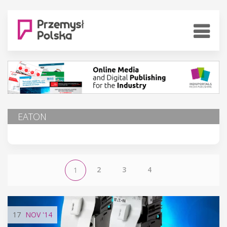
EATON
2
3
4
1
17
NOV
'14