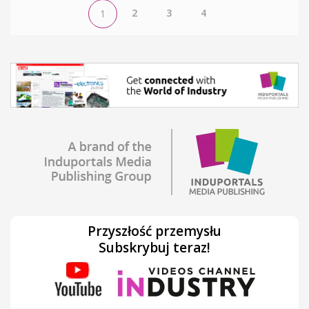
2
3
4
1
Przyszłość przemysłu
Subskrybuj teraz!