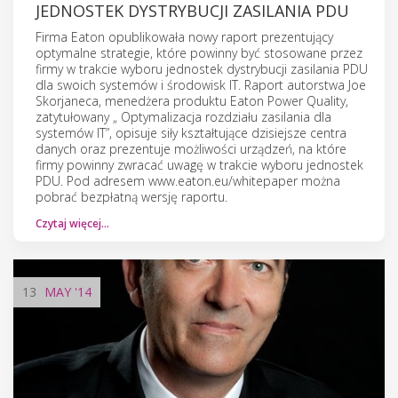
JEDNOSTEK DYSTRYBUCJI ZASILANIA PDU
Firma Eaton opublikowała nowy raport prezentujący
optymalne strategie, które powinny być stosowane przez
firmy w trakcie wyboru jednostek dystrybucji zasilania PDU
dla swoich systemów i środowisk IT. Raport autorstwa Joe
Skorjaneca, menedżera produktu Eaton Power Quality,
zatytułowany „ Optymalizacja rozdziału zasilania dla
systemów IT”, opisuje siły kształtujące dzisiejsze centra
danych oraz prezentuje możliwości urządzeń, na które
firmy powinny zwracać uwagę w trakcie wyboru jednostek
PDU. Pod adresem www.eaton.eu/whitepaper można
pobrać bezpłatną wersję raportu.
Czytaj więcej…
13
MAY
'14