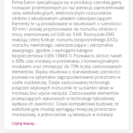
Firma Eaton specjalizująca się w produkcji szerokiej gamy
rozwiązań przemysłowych po raz pierwszy zaprezentowała
serię wielofunkcyjnych, elektronicznych rozruszników
silników z wbudowanym układem zabezpieczającym.
Elementy te są produkowane w obudowach o szerokości
30 mm i zostały przystosowane do rozruchu silników o
mocy znamionowej od 0,06 do 3 kW. Rozruszniki EMS
realizują cztery funkcje: rozruchu bezpośredniego (DOL),
rozruchu nawrotnego, zabezpieczające i zatrzymania
awaryjnego, zgodnie z wymogami kategorii
bezpieczeństwa 3 (EN 13849-1). Pozwala to skrócić nawet
o 60% czas instalacji w porównaniu z konwencjonalnymi
modułami oraz zmniejszyć do 70% liczbę zastosowanych
elementów. Wąska obudowa o standardowej szerokości
pozwala na optymalne zagospodarowanie przestrzeni w
szafie rozdzielczej. Dzięki zastosowanej technologii
połączeń wtykowych rozruszniki te są bardzo łatwe w
montażu bez użycia narzędzi. Zastosowanie elementów
przełączających wykonanych w technologii hybrydowej
wydłuża ich żywotność. Dzięki kompaktowej budowie, te
wielofunkcyjne moduły wymagają mniejszej przestrzeni
montażowej, a jednocześnie są łatwiejsze w instalacji.
Czytaj więcej…