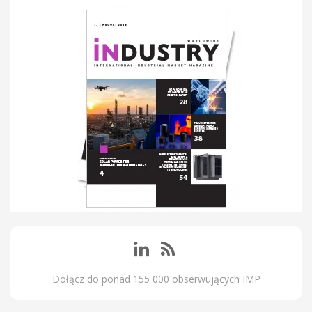
Dołącz do ponad 155 000 obserwujących IMP