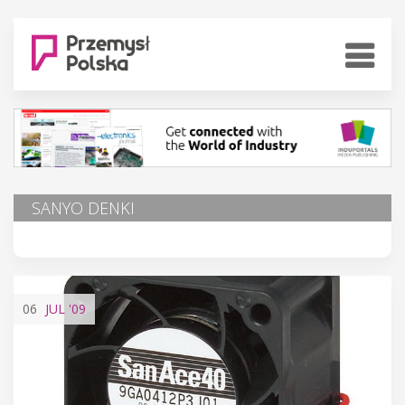
SANYO DENKI
06
JUL
'09